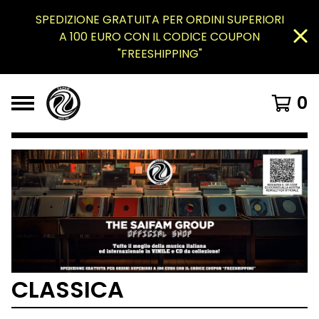
SPEDIZIONE GRATUITA PER ORDINI SUPERIORI
A 100 EURO CON IL CODICE COUPON
"FREESHIPPING"
0
CLASSICA