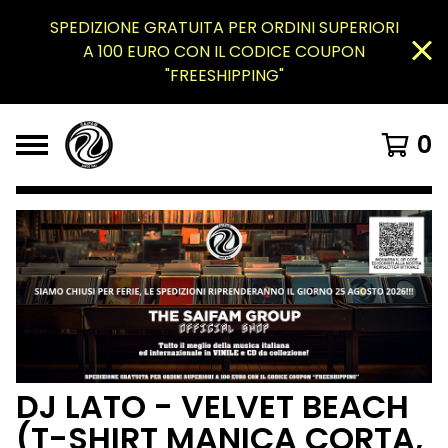
SPEDIZIONE GRATUITA PER ORDINI SUPERIORI
A 100 EURO CON IL CODICE COUPON
"FREESHIPPING"
0
DJ LATO - VELVET BEACH
(T-SHIRT MANICA CORTA,