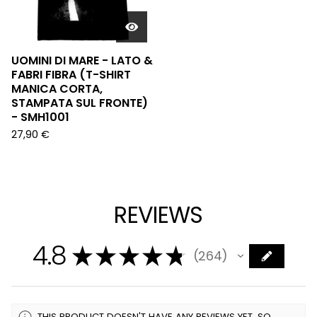
UOMINI DI MARE - LATO &
FABRI FIBRA (T-SHIRT
MANICA CORTA,
STAMPATA SUL FRONTE)
- SMH1001
27,90
€
REVIEWS
4.8
★
★
★
★
★
264
264
THIS PRODUCT DOESN'T HAVE ANY REVIEWS YET, SO