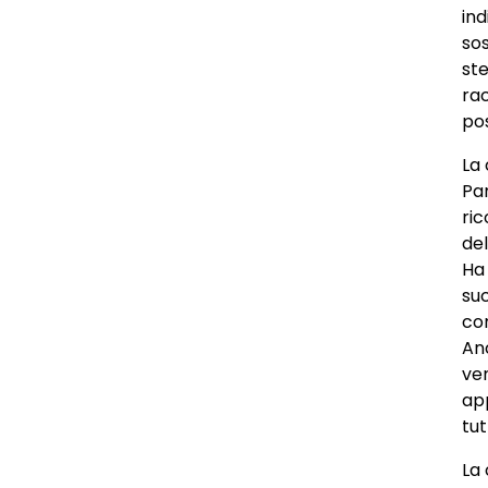
ind
sos
st
ra
po
La
Pa
ri
del
Ha 
suc
com
Anc
ve
app
tut
La