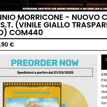
NNIO MORRICONE - NUOVO 
.S.T. (VINILE GIALLO TRASPAR
D) COM440
,90
€
EN
PAR
tra
nu
vo
fo