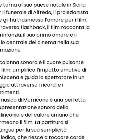
 torna al suo paese natale in Sicilia
 il funerale di Alfredo, il proiezionista
 gli ha trasmesso l’amore per i film.
raverso flashback, il film racconta la
 infanzia, il suo primo amore e il
lo centrale del cinema nella sua
rmazione.
colonna sonora è il cuore pulsante
 film: amplifica l’impatto emotivo di
i scena e guida lo spettatore in un
ggio attraverso i ricordi e i
timenti.
 musica di Morricone è una perfetta
ppresentazione sonora della
linconia e del calore umano che
meano il film. La partitura si
tingue per la sua semplicità
lodica, che riesce a toccare corde