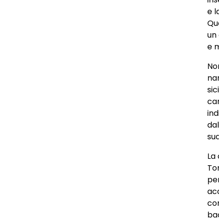
e l
Que
un 
e m
No
nar
sic
car
in
dal
su
La 
To
pe
ac
co
bac