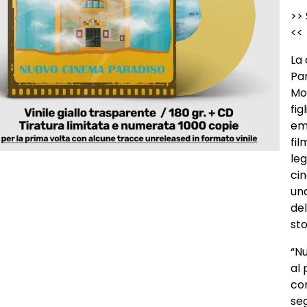
>> 
<<
La
Pa
Mo
fig
emo
fil
le
cin
un
del
sto
“N
al
com
seg