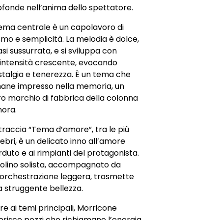
fonde nell’anima dello spettatore.
tema centrale è un capolavoro di
ismo e semplicità. La melodia è dolce,
si sussurrata, e si sviluppa con
’intensità crescente, evocando
stalgia e tenerezza. È un tema che
mane impresso nella memoria, un
ro marchio di fabbrica della colonna
nora.
traccia “Tema d’amore”, tra le più
ebri, è un delicato inno all’amore
duto e ai rimpianti del protagonista.
violino solista, accompagnato da
’orchestrazione leggera, trasmette
a struggente bellezza.
re ai temi principali, Morricone
erisce pezzi che richiamano l’energia