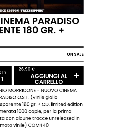
CINEMA PARADISO
ENTE 180 GR. +
ON SALE
26,90
€
QTY
AGGIUNGI AL
CARRELLO
NIO MORRICONE - NUOVO CINEMA
ADISO O.S.T. (Vinile giallo
sparente 180 gr. + CD, limited edition
merata 1000 copie, per la prima
lta con alcune tracce unreleased in
rmato vinile) COM440