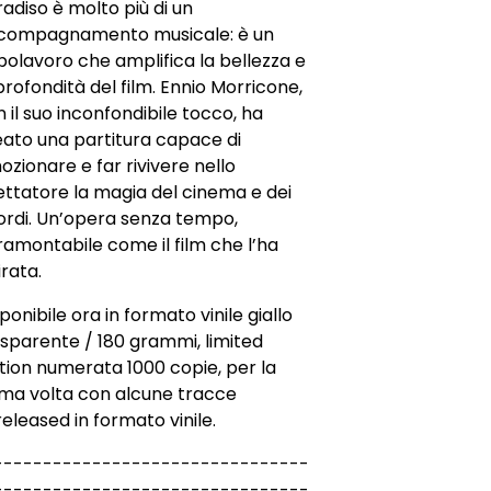
adiso è molto più di un
compagnamento musicale: è un
olavoro che amplifica la bellezza e
profondità del film. Ennio Morricone,
 il suo inconfondibile tocco, ha
eato una partitura capace di
zionare e far rivivere nello
ettatore la magia del cinema e dei
cordi. Un’opera senza tempo,
ramontabile come il film che l’ha
irata.
ponibile ora in formato vinile giallo
sparente / 180 grammi, limited
tion numerata 1000 copie, per la
ima volta con alcune tracce
eleased in formato vinile.
--------------------------------
--------------------------------