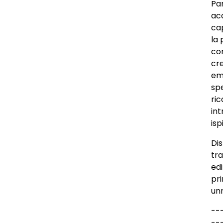
Par
ac
cap
la 
con
cr
emo
sp
ri
int
isp
Dis
tra
edi
pr
unr
--
--