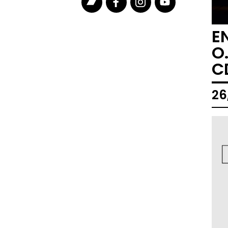
E
O
C
26