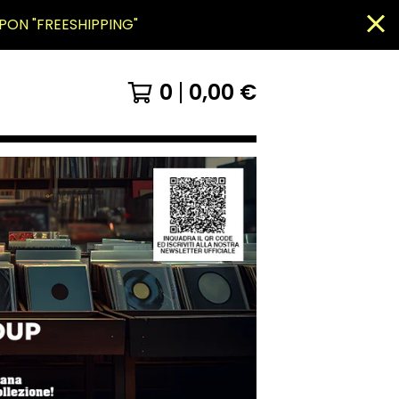
PON "FREESHIPPING"
0
0,00
€