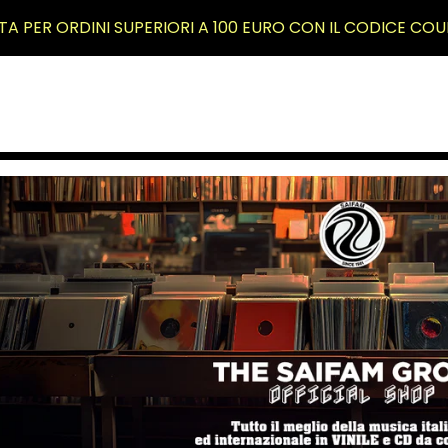
TA PER ORDINI SUPERIORI A 100 EURO CON IL CODICE COU