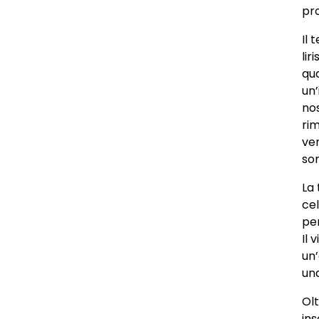
pro
Il 
lir
qua
un
no
ri
ve
so
La 
cel
per
Il 
un
un
Olt
ins