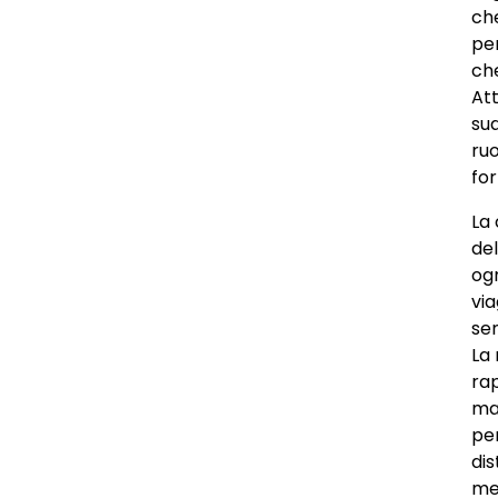
che
per
che
Att
sua
ruo
fo
La 
del
ogn
via
sen
La
ra
ma
per
dis
me