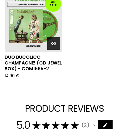
ON
SALE
DUO BUCOLICO -
CHAMPAGNE! (CD JEWEL
BOX) - COM1565-2
14,90
€
PRODUCT REVIEWS
5.0
★
★
★
★
★
2
2