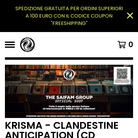
SPEDIZIONE GRATUITA PER ORDINI SUPERIORI
A 100 EURO CON IL CODICE COUPON
"FREESHIPPING"
0
KRISMA - CLANDESTINE
ANTICIPATION (CD