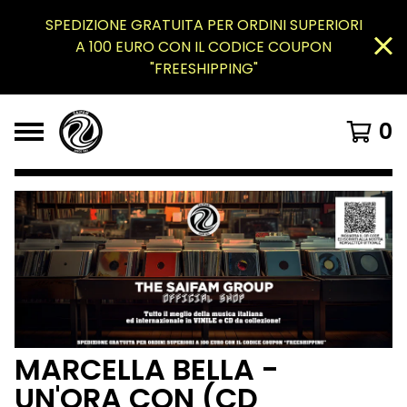
SPEDIZIONE GRATUITA PER ORDINI SUPERIORI
A 100 EURO CON IL CODICE COUPON
"FREESHIPPING"
0
MARCELLA BELLA -
UN'ORA CON (CD