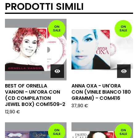
PRODOTTI SIMILI
ON
ON
SALE
SALE
BEST OF ORNELLA
ANNA OXA - UN'ORA
VANONI - UN'ORA CON
CON (VINILE BIANCO 180
(CD COMPILATION
GRAMMI) - COM416
JEWEL BOX) COM1509-2
37,90
€
12,90
€
ON
ON
SALE
SALE