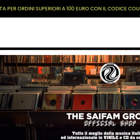
TA PER ORDINI SUPERIORI A 100 EURO CON IL CODICE COU