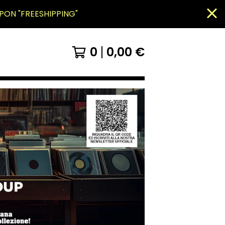
PON "FREESHIPPING"
0
0,00
€