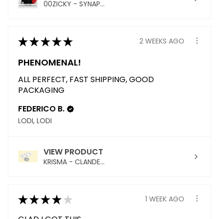
00ZICKY - SYNAP...
★
★
★
★
★
2 WEEKS AGO
PHENOMENAL!
ALL PERFECT, FAST SHIPPING, GOOD
PACKAGING
FEDERICO B.
LODI, LODI
VIEW PRODUCT
KRISMA - CLANDE...
★
★
★
★
★
1 WEEK AGO