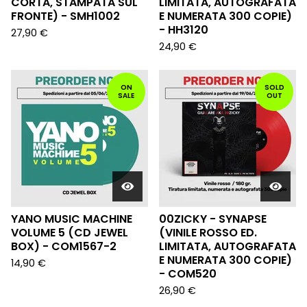
CORTA, STAMPATA SUL
LIMITATA, AUTOGRAFATA
FRONTE) - SMH1002
E NUMERATA 300 COPIE)
- HH3120
27,90
€
24,90
€
ON
SOLD
SALE
OUT
YANO MUSIC MACHINE
00ZICKY - SYNAPSE
VOLUME 5 (CD JEWEL
(VINILE ROSSO ED.
BOX) - COM1567-2
LIMITATA, AUTOGRAFATA
E NUMERATA 300 COPIE)
14,90
€
- COM520
26,90
€