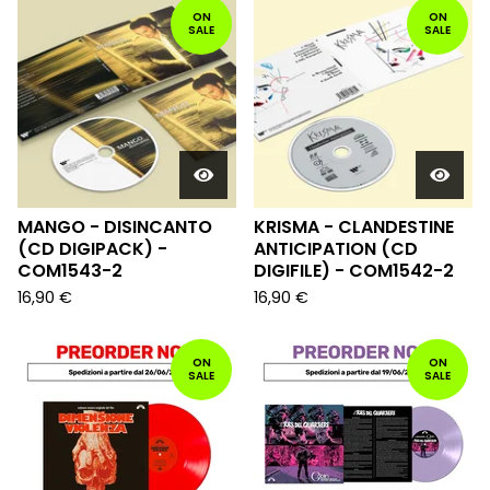
ON
ON
SALE
SALE
MANGO - DISINCANTO
KRISMA - CLANDESTINE
(CD DIGIPACK) -
ANTICIPATION (CD
COM1543-2
DIGIFILE) - COM1542-2
16,90
€
16,90
€
ON
ON
SALE
SALE