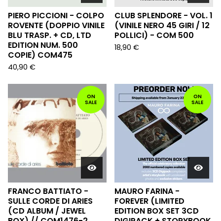
PIERO PICCIONI - COLPO
CLUB SPLENDORE - VOL. 1
ROVENTE (DOPPIO VINILE
(VINILE NERO 45 GIRI / 12
BLU TRASP. + CD, LTD
POLLICI) - COM 500
EDITION NUM. 500
18,90
€
COPIE) COM475
40,90
€
ON
ON
SALE
SALE
FRANCO BATTIATO -
MAURO FARINA -
SULLE CORDE DI ARIES
FOREVER (LIMITED
(CD ALBUM / JEWEL
EDITION BOX SET 3CD
BOX) // COM1476-2
DIGIPACK + STORYBOOK