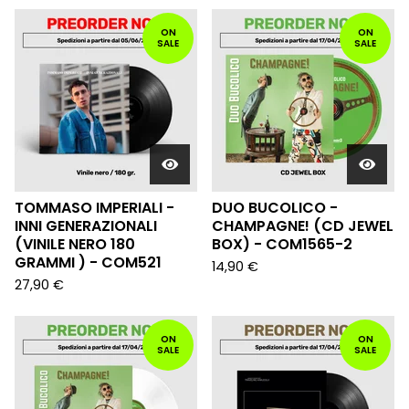
ON
ON
SALE
SALE
TOMMASO IMPERIALI -
DUO BUCOLICO -
INNI GENERAZIONALI
CHAMPAGNE! (CD JEWEL
(VINILE NERO 180
BOX) - COM1565-2
GRAMMI ) - COM521
14,90
€
27,90
€
ON
ON
SALE
SALE