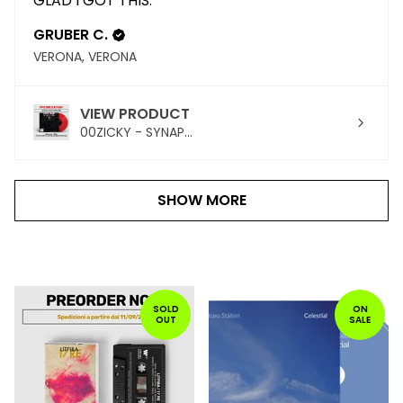
GLAD I GOT THIS.
GRUBER C.
VERONA, VERONA
VIEW PRODUCT
00ZICKY - SYNAP...
SHOW MORE
PRODOTTI
IN
SOLD
ON
OUT
SALE
PRIMO
PIANO