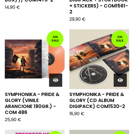
+ STICKERS) - COM1561-
14,90
€
2
29,90
€
ON
ON
SALE
SALE
SYMPHONIKA - PRIDE &
SYMPHONIKA - PRIDE &
GLORY (VINILE
GLORY (CD ALBUM
ARANCIONE 180GR.) -
DIGIPACK) COM1530-2
COM 486
16,90
€
25,90
€