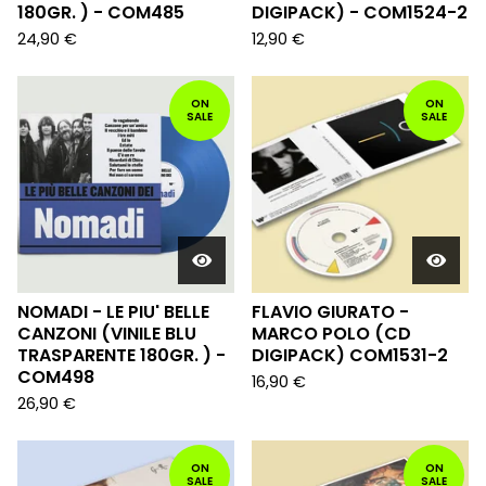
180GR. ) - COM485
DIGIPACK) - COM1524-2
24,90
€
12,90
€
ON
ON
SALE
SALE
NOMADI - LE PIU' BELLE
FLAVIO GIURATO -
CANZONI (VINILE BLU
MARCO POLO (CD
TRASPARENTE 180GR. ) -
DIGIPACK) COM1531-2
COM498
16,90
€
26,90
€
ON
ON
SALE
SALE