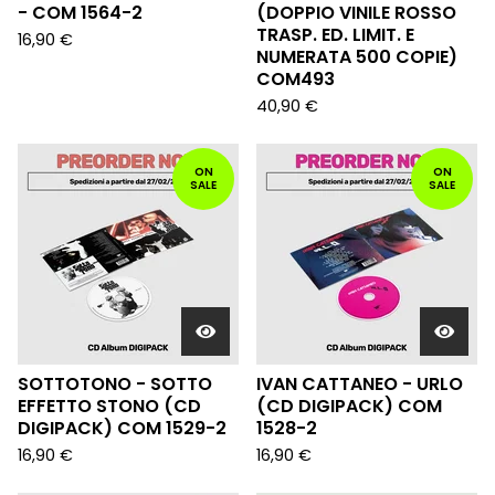
- COM 1564-2
(DOPPIO VINILE ROSSO
TRASP. ED. LIMIT. E
16,90
€
NUMERATA 500 COPIE)
COM493
40,90
€
ON
ON
SALE
SALE
SOTTOTONO - SOTTO
IVAN CATTANEO - URLO
EFFETTO STONO (CD
(CD DIGIPACK) COM
DIGIPACK) COM 1529-2
1528-2
16,90
€
16,90
€