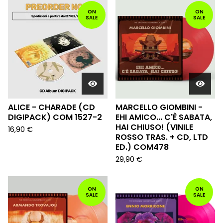
ON
ON
SALE
SALE
ALICE - CHARADE (CD
MARCELLO GIOMBINI -
DIGIPACK) COM 1527-2
EHI AMICO... C'È SABATA,
HAI CHIUSO! (VINILE
16,90
€
ROSSO TRAS. + CD, LTD
ED.) COM478
29,90
€
ON
ON
SALE
SALE