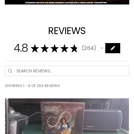
REVIEWS
4.8
★
★
★
★
★
264
264
SHOWING 1 - 6 OF 264 REVIEWS.