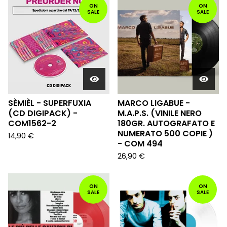
ON
ON
SALE
SALE
SÈMIÈL - SUPERFUXIA
MARCO LIGABUE -
(CD DIGIPACK) -
M.A.P.S. (VINILE NERO
COM1562-2
180GR. AUTOGRAFATO E
NUMERATO 500 COPIE )
14,90
€
- COM 494
26,90
€
ON
ON
SALE
SALE