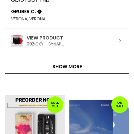
GLAD I GOT THIS.
GRUBER C.
VERONA, VERONA
VIEW PRODUCT
00ZICKY - SYNAP...
SHOW MORE
PRODOTTI
IN
SOLD
ON
OUT
SALE
PRIMO
PIANO