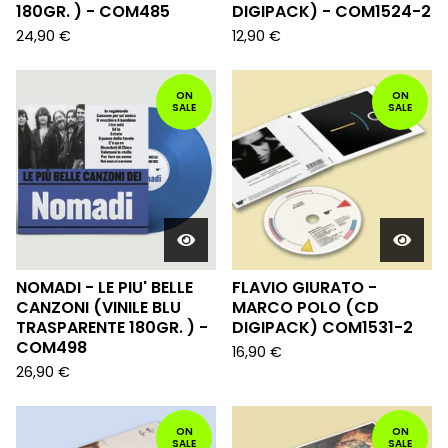
180GR. ) - COM485
DIGIPACK) - COM1524-2
24,90
€
12,90
€
ON
ON
SALE
SALE
NOMADI - LE PIU' BELLE
FLAVIO GIURATO -
CANZONI (VINILE BLU
MARCO POLO (CD
TRASPARENTE 180GR. ) -
DIGIPACK) COM1531-2
COM498
16,90
€
26,90
€
ON
ON
SALE
SALE