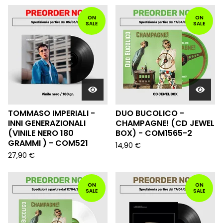
ON
ON
SALE
SALE
TOMMASO IMPERIALI -
DUO BUCOLICO -
INNI GENERAZIONALI
CHAMPAGNE! (CD JEWEL
(VINILE NERO 180
BOX) - COM1565-2
GRAMMI ) - COM521
14,90
€
27,90
€
ON
ON
SALE
SALE