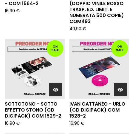
- COM 1564-2
(DOPPIO VINILE ROSSO
TRASP. ED. LIMIT. E
16,90
€
NUMERATA 500 COPIE)
COM493
40,90
€
ON
ON
SALE
SALE
SOTTOTONO - SOTTO
IVAN CATTANEO - URLO
EFFETTO STONO (CD
(CD DIGIPACK) COM
DIGIPACK) COM 1529-2
1528-2
16,90
€
16,90
€