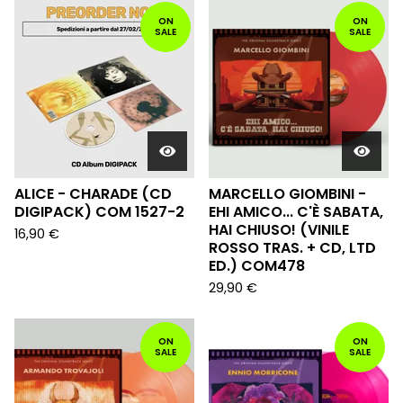
ON
ON
SALE
SALE
ALICE - CHARADE (CD
MARCELLO GIOMBINI -
DIGIPACK) COM 1527-2
EHI AMICO... C'È SABATA,
HAI CHIUSO! (VINILE
16,90
€
ROSSO TRAS. + CD, LTD
ED.) COM478
29,90
€
ON
ON
SALE
SALE