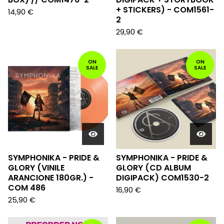
+ STICKERS) - COM1561-
14,90
€
2
29,90
€
ON
ON
SALE
SALE
SYMPHONIKA - PRIDE &
SYMPHONIKA - PRIDE &
GLORY (VINILE
GLORY (CD ALBUM
ARANCIONE 180GR.) -
DIGIPACK) COM1530-2
COM 486
16,90
€
25,90
€