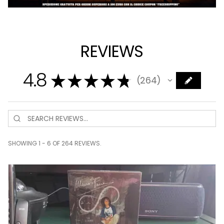
REVIEWS
4.8
★
★
★
★
★
264
264
SHOWING 1 - 6 OF 264 REVIEWS.