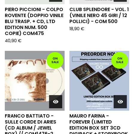
PIERO PICCIONI - COLPO
CLUB SPLENDORE - VOL. 1
ROVENTE (DOPPIO VINILE
(VINILE NERO 45 GIRI / 12
BLU TRASP. + CD, LTD
POLLICI) - COM 500
EDITION NUM. 500
18,90
€
COPIE) COM475
40,90
€
ON
ON
SALE
SALE
FRANCO BATTIATO -
MAURO FARINA -
SULLE CORDE DI ARIES
FOREVER (LIMITED
(CD ALBUM / JEWEL
EDITION BOX SET 3CD
BOX) // COM1476-2
DIGIPACK + STORYBOOK