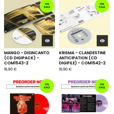
ON
ON
SALE
SALE
MANGO - DISINCANTO
KRISMA - CLANDESTINE
(CD DIGIPACK) -
ANTICIPATION (CD
COM1543-2
DIGIFILE) - COM1542-2
16,90
€
16,90
€
ON
ON
SALE
SALE