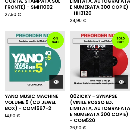
CORTA, STAMPATA SUL
LIMITATA, AUTOGRAFATA
FRONTE) - SMH1002
E NUMERATA 300 COPIE)
- HH3120
27,90
€
24,90
€
ON
SOLD
SALE
OUT
YANO MUSIC MACHINE
00ZICKY - SYNAPSE
VOLUME 5 (CD JEWEL
(VINILE ROSSO ED.
BOX) - COM1567-2
LIMITATA, AUTOGRAFATA
E NUMERATA 300 COPIE)
14,90
€
- COM520
26,90
€