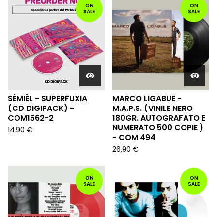
ON
ON
SALE
SALE
SÈMIÈL - SUPERFUXIA
MARCO LIGABUE -
(CD DIGIPACK) -
M.A.P.S. (VINILE NERO
COM1562-2
180GR. AUTOGRAFATO E
NUMERATO 500 COPIE )
14,90
€
- COM 494
26,90
€
ON
ON
SALE
SALE