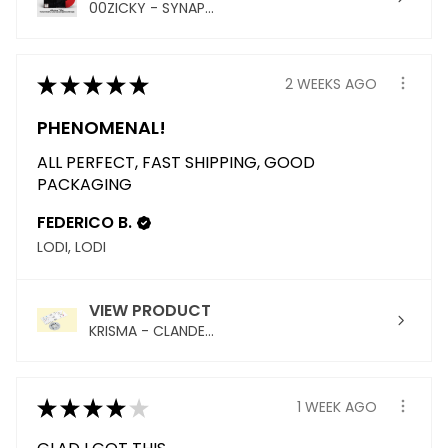
00ZICKY - SYNAP...
★
★
★
★
★
2 WEEKS AGO
PHENOMENAL!
ALL PERFECT, FAST SHIPPING, GOOD
PACKAGING
FEDERICO B.
LODI, LODI
VIEW PRODUCT
KRISMA - CLANDE...
★
★
★
★
★
1 WEEK AGO