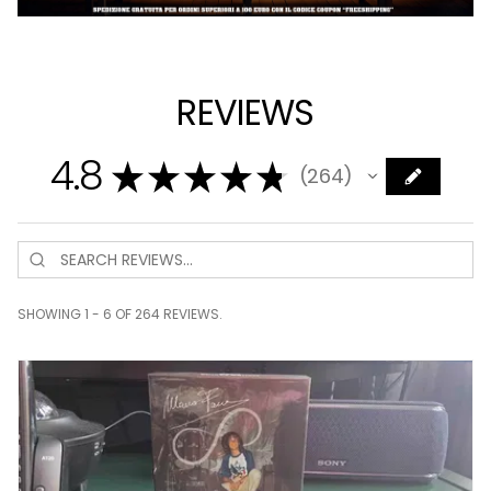
REVIEWS
4.8
★
★
★
★
★
264
264
SHOWING 1 - 6 OF 264 REVIEWS.