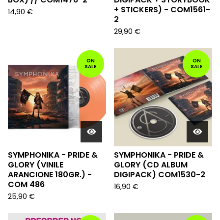
+ STICKERS) - COM1561-
14,90
€
2
29,90
€
ON
ON
SALE
SALE
SYMPHONIKA - PRIDE &
SYMPHONIKA - PRIDE &
GLORY (VINILE
GLORY (CD ALBUM
ARANCIONE 180GR.) -
DIGIPACK) COM1530-2
COM 486
16,90
€
25,90
€