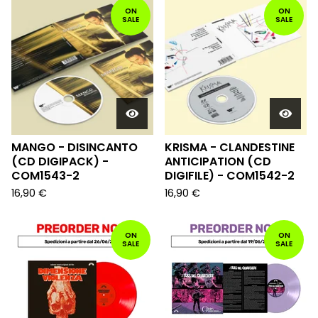
ON
ON
SALE
SALE
MANGO - DISINCANTO
KRISMA - CLANDESTINE
(CD DIGIPACK) -
ANTICIPATION (CD
COM1543-2
DIGIFILE) - COM1542-2
16,90
€
16,90
€
ON
ON
SALE
SALE