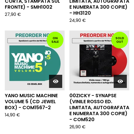
CORTA, STAMPATA SUL
LIMITATA, AUTOGRAFATA
FRONTE) - SMH1002
E NUMERATA 300 COPIE)
- HH3120
27,90
€
24,90
€
ON
SOLD
SALE
OUT
YANO MUSIC MACHINE
00ZICKY - SYNAPSE
VOLUME 5 (CD JEWEL
(VINILE ROSSO ED.
BOX) - COM1567-2
LIMITATA, AUTOGRAFATA
E NUMERATA 300 COPIE)
14,90
€
- COM520
26,90
€