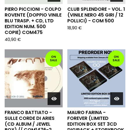
PIERO PICCIONI - COLPO
CLUB SPLENDORE - VOL. 1
ROVENTE (DOPPIO VINILE
(VINILE NERO 45 GIRI / 12
BLU TRASP. + CD, LTD
POLLICI) - COM 500
EDITION NUM. 500
18,90
€
COPIE) COM475
40,90
€
ON
ON
SALE
SALE
FRANCO BATTIATO -
MAURO FARINA -
SULLE CORDE DI ARIES
FOREVER (LIMITED
(CD ALBUM / JEWEL
EDITION BOX SET 3CD
BOX) // COM1476-2
DIGIPACK + STORYBOOK