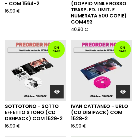
- COM 1564-2
(DOPPIO VINILE ROSSO
TRASP. ED. LIMIT. E
16,90
€
NUMERATA 500 COPIE)
COM493
40,90
€
ON
ON
SALE
SALE
SOTTOTONO - SOTTO
IVAN CATTANEO - URLO
EFFETTO STONO (CD
(CD DIGIPACK) COM
DIGIPACK) COM 1529-2
1528-2
16,90
€
16,90
€