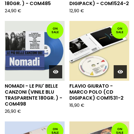
180GR. ) - COM485
DIGIPACK) - COM1524-2
24,90
€
12,90
€
ON
ON
SALE
SALE
NOMADI - LE PIU' BELLE
FLAVIO GIURATO -
CANZONI (VINILE BLU
MARCO POLO (CD
TRASPARENTE 180GR. ) -
DIGIPACK) COM1531-2
COM498
16,90
€
26,90
€
ON
ON
SALE
SALE