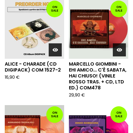
ON
ON
SALE
SALE
ALICE - CHARADE (CD
MARCELLO GIOMBINI -
DIGIPACK) COM 1527-2
EHI AMICO... C'È SABATA,
HAI CHIUSO! (VINILE
16,90
€
ROSSO TRAS. + CD, LTD
ED.) COM478
29,90
€
ON
ON
SALE
SALE