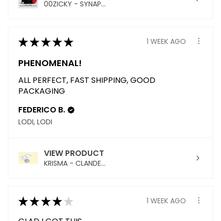
00ZICKY - SYNAP...
★
★
★
★
★
1 WEEK AGO
PHENOMENAL!
ALL PERFECT, FAST SHIPPING, GOOD
PACKAGING
FEDERICO B.
LODI, LODI
VIEW PRODUCT
KRISMA - CLANDE...
★
★
★
★
★
1 WEEK AGO