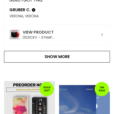
GLAD I GOT THIS.
GRUBER C.
VERONA, VERONA
VIEW PRODUCT
00ZICKY - SYNAP...
SHOW MORE
PRODOTTI
IN
SOLD
ON
OUT
SALE
PRIMO
PIANO