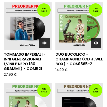
ON
ON
SALE
SALE
TOMMASO IMPERIALI -
DUO BUCOLICO -
INNI GENERAZIONALI
CHAMPAGNE! (CD JEWEL
(VINILE NERO 180
BOX) - COM1565-2
GRAMMI ) - COM521
14,90
€
27,90
€
ON
ON
SALE
SALE