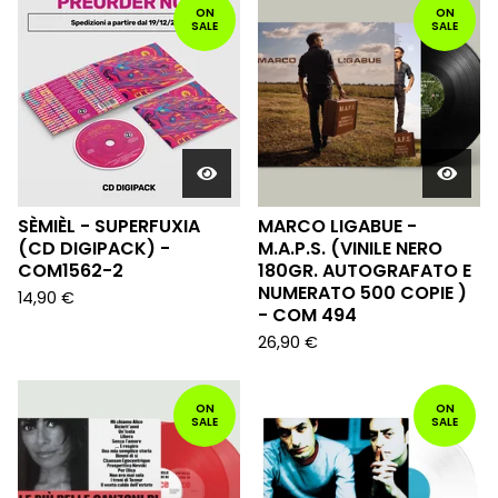
ON
ON
SALE
SALE
SÈMIÈL - SUPERFUXIA
MARCO LIGABUE -
(CD DIGIPACK) -
M.A.P.S. (VINILE NERO
COM1562-2
180GR. AUTOGRAFATO E
NUMERATO 500 COPIE )
14,90
€
- COM 494
26,90
€
ON
ON
SALE
SALE