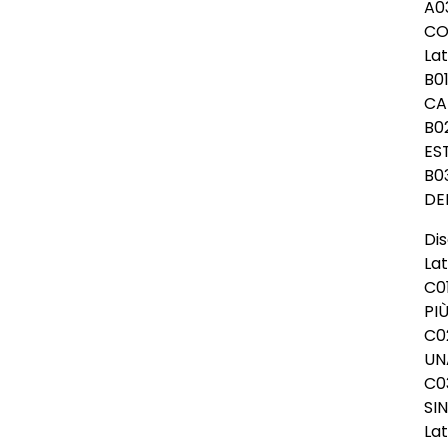
A0
CO
Lat
B0
CA
B0
ES
B0
DE
Dis
La
C0
PI
C0
UN
C0
SI
La