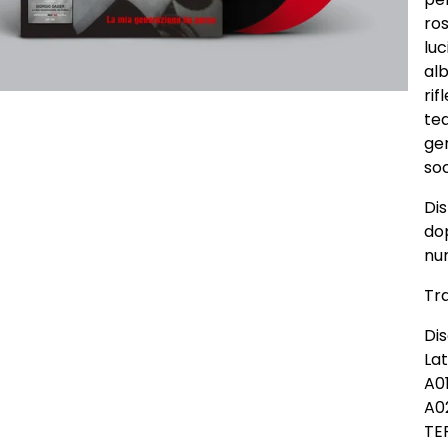
ros
luc
al
rif
tea
gen
so
Dis
dop
nu
Tra
Dis
La
A0
A0
TE