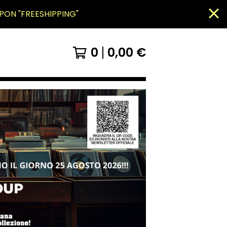
PON "FREESHIPPING"
0
0,00
€