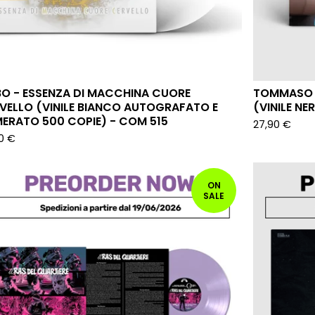
O - ESSENZA DI MACCHINA CUORE
TOMMASO I
VELLO (VINILE BIANCO AUTOGRAFATO E
(VINILE NE
ERATO 500 COPIE) - COM 515
27,90
€
90
€
ON
SALE