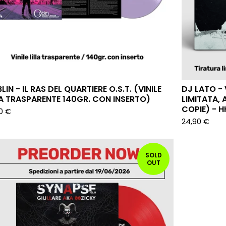
IN - IL RAS DEL QUARTIERE O.S.T. (VINILE
DJ LATO - 
LA TRASPARENTE 140GR. CON INSERTO)
LIMITATA,
COPIE) - H
90
€
24,90
€
SOLD
OUT