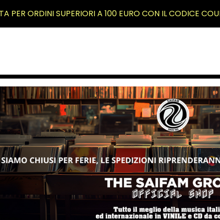
TA PER ORDINI SUPERIORI A 100 EURO CON IL CODICE COU