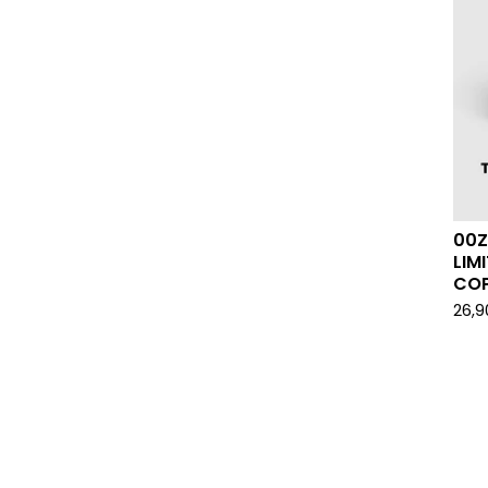
00Z
LIM
COP
26,