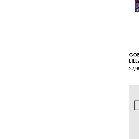
GOBL
LIL
27,