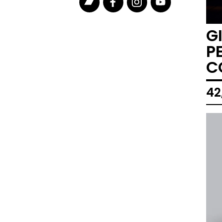
G
P
C
42