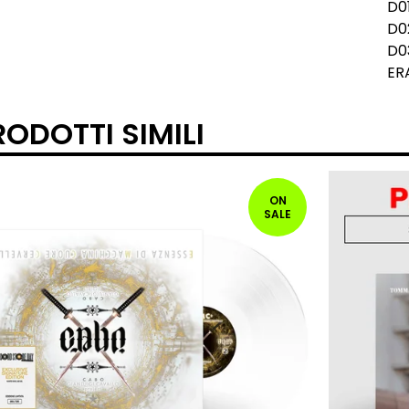
D0
D0
D0
ER
RODOTTI SIMILI
ON
SALE