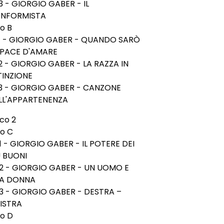
3 - GIORGIO GABER - IL
NFORMISTA
o B
1 - GIORGIO GABER - QUANDO SARÒ
PACE D'AMARE
2 - GIORGIO GABER - LA RAZZA IN
TINZIONE
3 - GIORGIO GABER - CANZONE
LL'APPARTENENZA
co 2
to C
1 - GIORGIO GABER - IL POTERE DEI
Ù BUONI
2 - GIORGIO GABER - UN UOMO E
A DONNA
3 - GIORGIO GABER - DESTRA –
NISTRA
to D