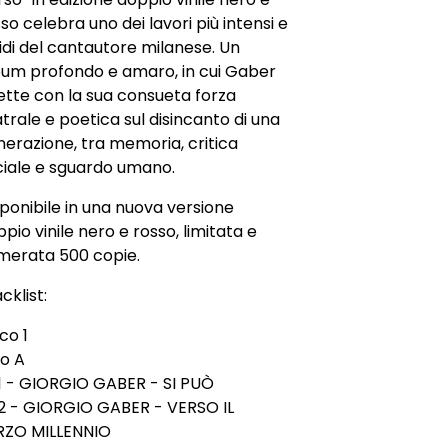
so celebra uno dei lavori più intensi e
idi del cantautore milanese. Un
bum profondo e amaro, in cui Gaber
lette con la sua consueta forza
trale e poetica sul disincanto di una
erazione, tra memoria, critica
ciale e sguardo umano.
ponibile in una nuova versione
pio vinile nero e rosso, limitata e
merata 500 copie.
cklist:
co 1
to A
1 - GIORGIO GABER - SI PUÒ
2 - GIORGIO GABER - VERSO IL
RZO MILLENNIO