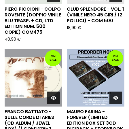
PIERO PICCIONI - COLPO
CLUB SPLENDORE - VOL. 1
ROVENTE (DOPPIO VINILE
(VINILE NERO 45 GIRI / 12
BLU TRASP. + CD, LTD
POLLICI) - COM 500
EDITION NUM. 500
18,90
€
COPIE) COM475
40,90
€
ON
ON
SALE
SALE
FRANCO BATTIATO -
MAURO FARINA -
SULLE CORDE DI ARIES
FOREVER (LIMITED
(CD ALBUM / JEWEL
EDITION BOX SET 3CD
BOX) // COM1476-2
DIGIPACK + STORYBOOK