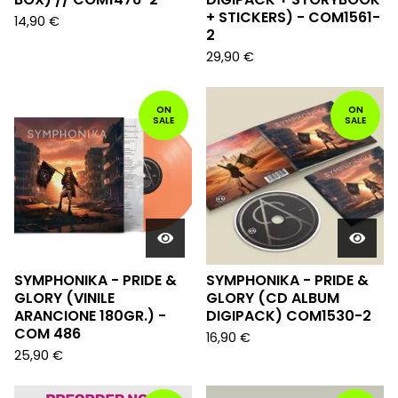
+ STICKERS) - COM1561-
14,90
€
2
29,90
€
ON
ON
SALE
SALE
SYMPHONIKA - PRIDE &
SYMPHONIKA - PRIDE &
GLORY (VINILE
GLORY (CD ALBUM
ARANCIONE 180GR.) -
DIGIPACK) COM1530-2
COM 486
16,90
€
25,90
€