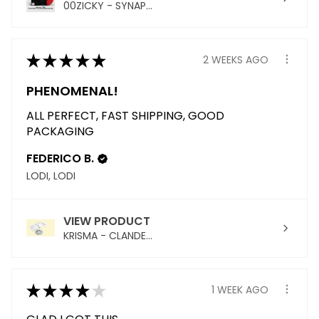
00ZICKY - SYNAP...
★
★
★
★
★
2 WEEKS AGO
PHENOMENAL!
ALL PERFECT, FAST SHIPPING, GOOD
PACKAGING
FEDERICO B.
LODI, LODI
VIEW PRODUCT
KRISMA - CLANDE...
★
★
★
★
★
1 WEEK AGO