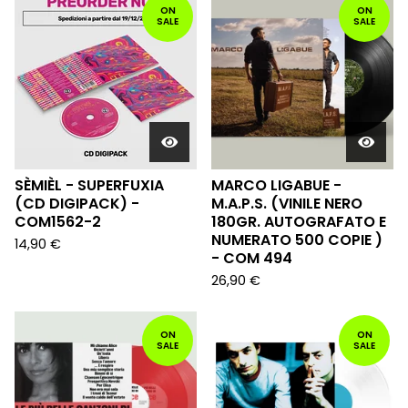
ON
ON
SALE
SALE
SÈMIÈL - SUPERFUXIA
MARCO LIGABUE -
(CD DIGIPACK) -
M.A.P.S. (VINILE NERO
COM1562-2
180GR. AUTOGRAFATO E
NUMERATO 500 COPIE )
14,90
€
- COM 494
26,90
€
ON
ON
SALE
SALE