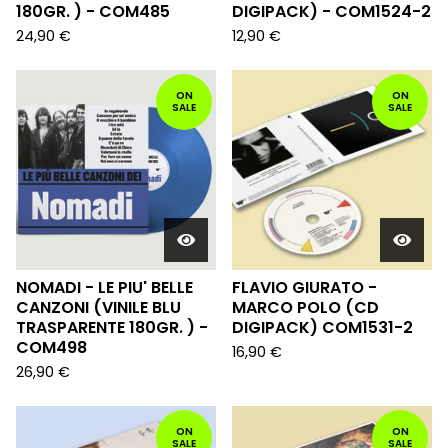
180GR. ) - COM485
DIGIPACK) - COM1524-2
24,90
€
12,90
€
ON
ON
SALE
SALE
NOMADI - LE PIU' BELLE
FLAVIO GIURATO -
CANZONI (VINILE BLU
MARCO POLO (CD
TRASPARENTE 180GR. ) -
DIGIPACK) COM1531-2
COM498
16,90
€
26,90
€
ON
ON
SALE
SALE