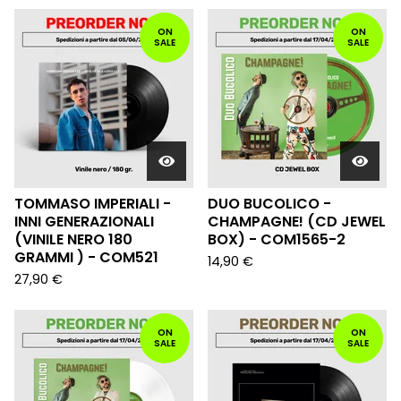
ON
ON
SALE
SALE
TOMMASO IMPERIALI -
DUO BUCOLICO -
INNI GENERAZIONALI
CHAMPAGNE! (CD JEWEL
(VINILE NERO 180
BOX) - COM1565-2
GRAMMI ) - COM521
14,90
€
27,90
€
ON
ON
SALE
SALE