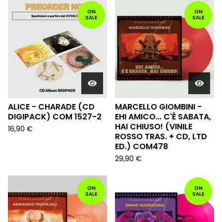
ON
ON
SALE
SALE
ALICE - CHARADE (CD
MARCELLO GIOMBINI -
DIGIPACK) COM 1527-2
EHI AMICO... C'È SABATA,
HAI CHIUSO! (VINILE
16,90
€
ROSSO TRAS. + CD, LTD
ED.) COM478
29,90
€
ON
ON
SALE
SALE