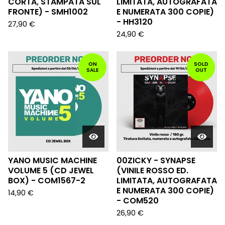
CORTA, STAMPATA SUL
LIMITATA, AUTOGRAFATA
FRONTE) - SMH1002
E NUMERATA 300 COPIE)
- HH3120
27,90
€
24,90
€
ON
SOLD
SALE
OUT
YANO MUSIC MACHINE
00ZICKY - SYNAPSE
VOLUME 5 (CD JEWEL
(VINILE ROSSO ED.
BOX) - COM1567-2
LIMITATA, AUTOGRAFATA
E NUMERATA 300 COPIE)
14,90
€
- COM520
26,90
€