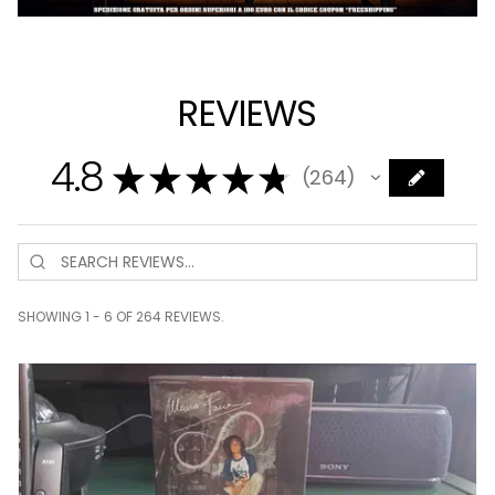
REVIEWS
4.8
★
★
★
★
★
264
264
SHOWING 1 - 6 OF 264 REVIEWS.