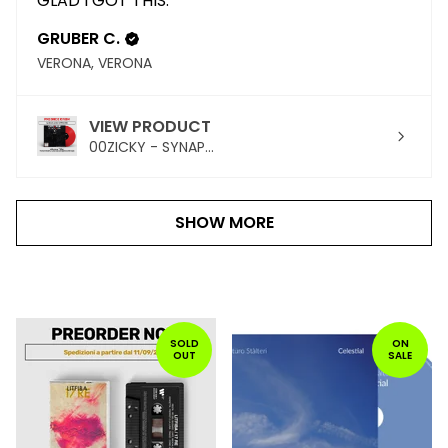
GLAD I GOT THIS.
GRUBER C.
VERONA, VERONA
VIEW PRODUCT
00ZICKY - SYNAP...
SHOW MORE
PRODOTTI
IN
SOLD
ON
OUT
SALE
PRIMO
PIANO