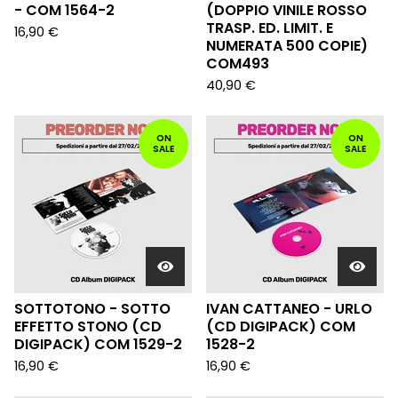
- COM 1564-2
(DOPPIO VINILE ROSSO
TRASP. ED. LIMIT. E
16,90
€
NUMERATA 500 COPIE)
COM493
40,90
€
ON
ON
SALE
SALE
SOTTOTONO - SOTTO
IVAN CATTANEO - URLO
EFFETTO STONO (CD
(CD DIGIPACK) COM
DIGIPACK) COM 1529-2
1528-2
16,90
€
16,90
€