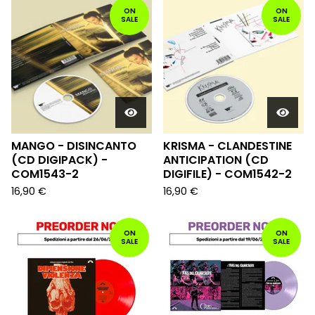
ON
ON
SALE
SALE
MANGO - DISINCANTO
KRISMA - CLANDESTINE
(CD DIGIPACK) -
ANTICIPATION (CD
COM1543-2
DIGIFILE) - COM1542-2
16,90
€
16,90
€
ON
ON
SALE
SALE