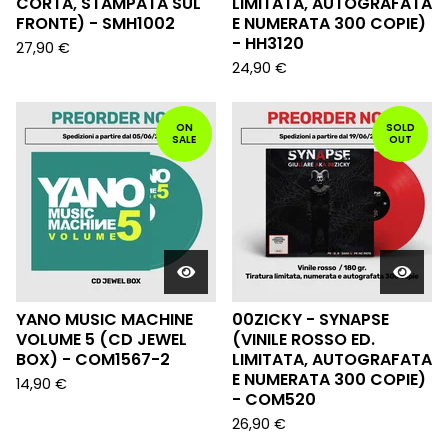
CORTA, STAMPATA SUL
LIMITATA, AUTOGRAFATA
FRONTE) - SMH1002
E NUMERATA 300 COPIE)
- HH3120
27,90
€
24,90
€
ON
SOLD
SALE
OUT
YANO MUSIC MACHINE
00ZICKY - SYNAPSE
VOLUME 5 (CD JEWEL
(VINILE ROSSO ED.
BOX) - COM1567-2
LIMITATA, AUTOGRAFATA
E NUMERATA 300 COPIE)
14,90
€
- COM520
26,90
€