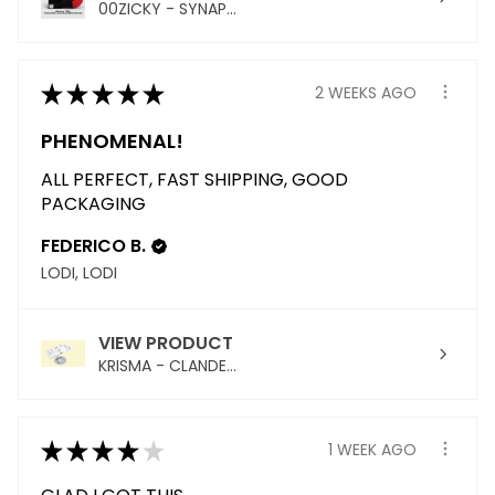
00ZICKY - SYNAP...
★
★
★
★
★
2 WEEKS AGO
PHENOMENAL!
ALL PERFECT, FAST SHIPPING, GOOD
PACKAGING
FEDERICO B.
LODI, LODI
VIEW PRODUCT
KRISMA - CLANDE...
★
★
★
★
★
1 WEEK AGO