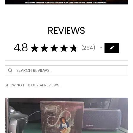
REVIEWS
4.8
★
★
★
★
★
264
264
SHOWING 1 - 6 OF 264 REVIEWS.