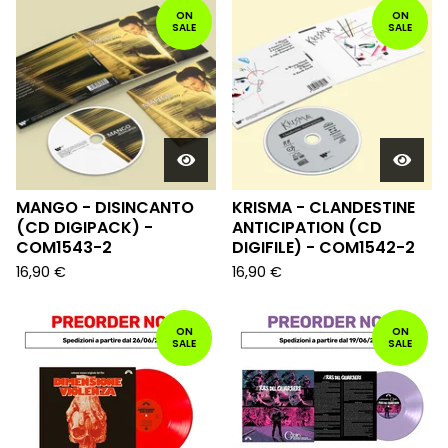
ON
ON
SALE
SALE
MANGO - DISINCANTO
KRISMA - CLANDESTINE
(CD DIGIPACK) -
ANTICIPATION (CD
COM1543-2
DIGIFILE) - COM1542-2
16,90
€
16,90
€
ON
ON
SALE
SALE