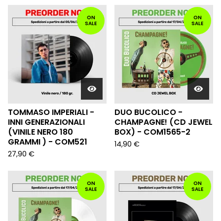
ON
ON
SALE
SALE
TOMMASO IMPERIALI -
DUO BUCOLICO -
INNI GENERAZIONALI
CHAMPAGNE! (CD JEWEL
(VINILE NERO 180
BOX) - COM1565-2
GRAMMI ) - COM521
14,90
€
27,90
€
ON
ON
SALE
SALE