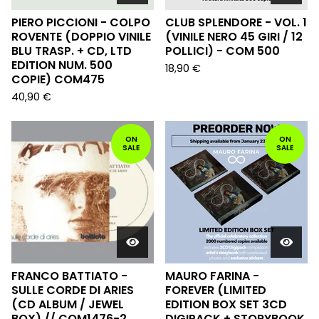
PIERO PICCIONI - COLPO
CLUB SPLENDORE - VOL. 1
ROVENTE (DOPPIO VINILE
(VINILE NERO 45 GIRI / 12
BLU TRASP. + CD, LTD
POLLICI) - COM 500
EDITION NUM. 500
18,90
€
COPIE) COM475
40,90
€
ON
ON
SALE
SALE
FRANCO BATTIATO -
MAURO FARINA -
SULLE CORDE DI ARIES
FOREVER (LIMITED
(CD ALBUM / JEWEL
EDITION BOX SET 3CD
BOX) // COM1476-2
DIGIPACK + STORYBOOK