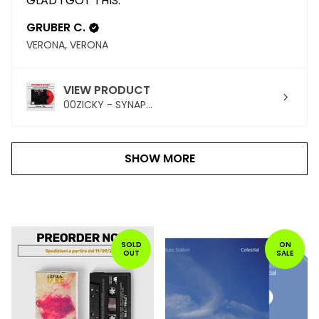
GLAD I GOT THIS.
GRUBER C.
VERONA, VERONA
VIEW PRODUCT
00ZICKY - SYNAP...
SHOW MORE
PRODOTTI
IN
SOLD
ON
OUT
SALE
PRIMO
PIANO