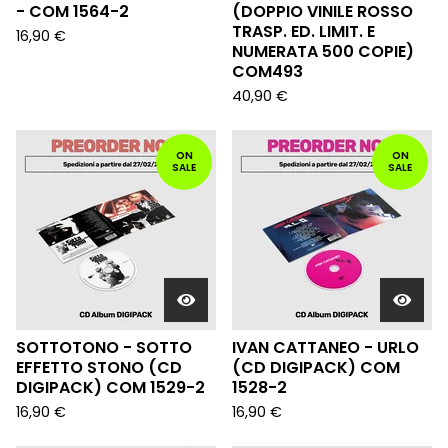
- COM 1564-2
(DOPPIO VINILE ROSSO
TRASP. ED. LIMIT. E
16,90
€
NUMERATA 500 COPIE)
COM493
40,90
€
ON
ON
SALE
SALE
SOTTOTONO - SOTTO
IVAN CATTANEO - URLO
EFFETTO STONO (CD
(CD DIGIPACK) COM
DIGIPACK) COM 1529-2
1528-2
16,90
€
16,90
€