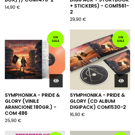
+ STICKERS) - COM1561-
14,90
€
2
29,90
€
ON
ON
SALE
SALE
SYMPHONIKA - PRIDE &
SYMPHONIKA - PRIDE &
GLORY (VINILE
GLORY (CD ALBUM
ARANCIONE 180GR.) -
DIGIPACK) COM1530-2
COM 486
16,90
€
25,90
€