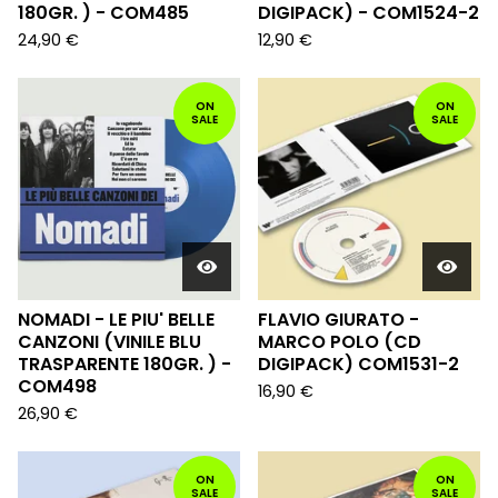
180GR. ) - COM485
DIGIPACK) - COM1524-2
24,90
€
12,90
€
ON
ON
SALE
SALE
NOMADI - LE PIU' BELLE
FLAVIO GIURATO -
CANZONI (VINILE BLU
MARCO POLO (CD
TRASPARENTE 180GR. ) -
DIGIPACK) COM1531-2
COM498
16,90
€
26,90
€
ON
ON
SALE
SALE