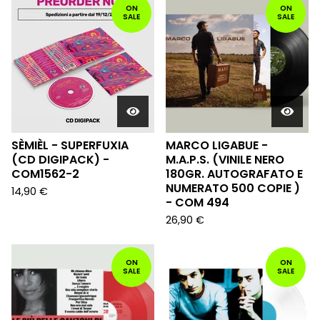
ON
ON
SALE
SALE
SÈMIÈL - SUPERFUXIA
MARCO LIGABUE -
(CD DIGIPACK) -
M.A.P.S. (VINILE NERO
COM1562-2
180GR. AUTOGRAFATO E
NUMERATO 500 COPIE )
14,90
€
- COM 494
26,90
€
ON
ON
SALE
SALE