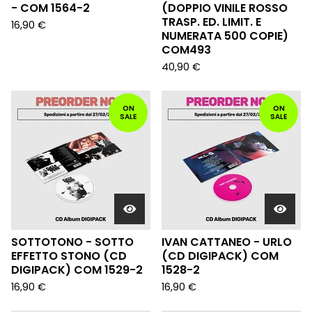
- COM 1564-2
(DOPPIO VINILE ROSSO
TRASP. ED. LIMIT. E
16,90
€
NUMERATA 500 COPIE)
COM493
40,90
€
ON
ON
SALE
SALE
SOTTOTONO - SOTTO
IVAN CATTANEO - URLO
EFFETTO STONO (CD
(CD DIGIPACK) COM
DIGIPACK) COM 1529-2
1528-2
16,90
€
16,90
€