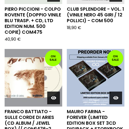
PIERO PICCIONI - COLPO
CLUB SPLENDORE - VOL. 1
ROVENTE (DOPPIO VINILE
(VINILE NERO 45 GIRI / 12
BLU TRASP. + CD, LTD
POLLICI) - COM 500
EDITION NUM. 500
18,90
€
COPIE) COM475
40,90
€
ON
ON
SALE
SALE
FRANCO BATTIATO -
MAURO FARINA -
SULLE CORDE DI ARIES
FOREVER (LIMITED
(CD ALBUM / JEWEL
EDITION BOX SET 3CD
BOX) // COM1476-2
DIGIPACK + STORYBOOK