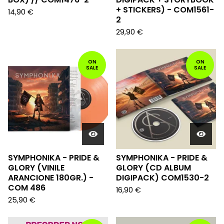
+ STICKERS) - COM1561-
14,90
€
2
29,90
€
ON
ON
SALE
SALE
SYMPHONIKA - PRIDE &
SYMPHONIKA - PRIDE &
GLORY (VINILE
GLORY (CD ALBUM
ARANCIONE 180GR.) -
DIGIPACK) COM1530-2
COM 486
16,90
€
25,90
€