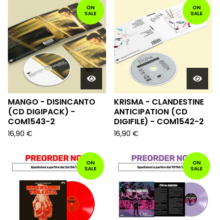
ON
ON
SALE
SALE
MANGO - DISINCANTO
KRISMA - CLANDESTINE
(CD DIGIPACK) -
ANTICIPATION (CD
COM1543-2
DIGIFILE) - COM1542-2
16,90
€
16,90
€
ON
ON
SALE
SALE