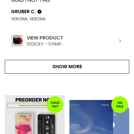
GLAD I GOT THIS.
GRUBER C.
VERONA, VERONA
VIEW PRODUCT
00ZICKY - SYNAP...
SHOW MORE
PRODOTTI
IN
SOLD
ON
OUT
SALE
PRIMO
PIANO