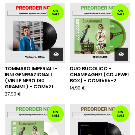
ON
ON
SALE
SALE
TOMMASO IMPERIALI -
DUO BUCOLICO -
INNI GENERAZIONALI
CHAMPAGNE! (CD JEWEL
(VINILE NERO 180
BOX) - COM1565-2
GRAMMI ) - COM521
14,90
€
27,90
€
ON
ON
SALE
SALE