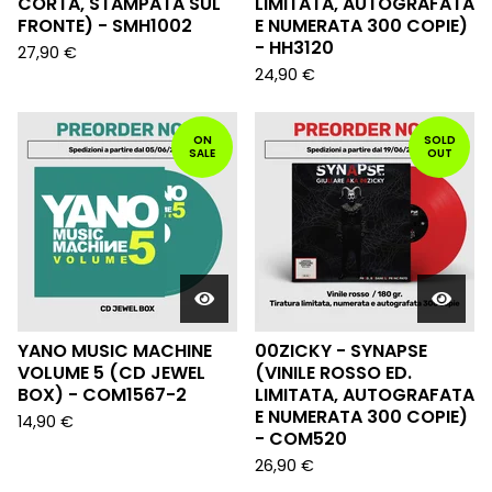
CORTA, STAMPATA SUL
LIMITATA, AUTOGRAFATA
FRONTE) - SMH1002
E NUMERATA 300 COPIE)
- HH3120
27,90
€
24,90
€
ON
SOLD
SALE
OUT
YANO MUSIC MACHINE
00ZICKY - SYNAPSE
VOLUME 5 (CD JEWEL
(VINILE ROSSO ED.
BOX) - COM1567-2
LIMITATA, AUTOGRAFATA
E NUMERATA 300 COPIE)
14,90
€
- COM520
26,90
€