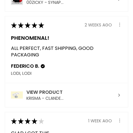
00ZICKY - SYNAP...
★
★
★
★
★
2 WEEKS AGO
PHENOMENAL!
ALL PERFECT, FAST SHIPPING, GOOD
PACKAGING
FEDERICO B.
LODI, LODI
VIEW PRODUCT
KRISMA - CLANDE...
★
★
★
★
★
1 WEEK AGO