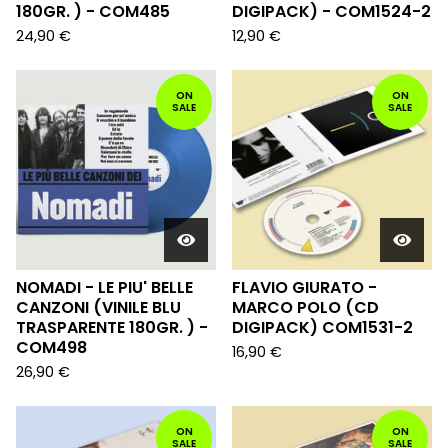
180GR. ) - COM485
DIGIPACK) - COM1524-2
24,90
€
12,90
€
ON
ON
SALE
SALE
NOMADI - LE PIU' BELLE
FLAVIO GIURATO -
CANZONI (VINILE BLU
MARCO POLO (CD
TRASPARENTE 180GR. ) -
DIGIPACK) COM1531-2
COM498
16,90
€
26,90
€
ON
ON
SALE
SALE