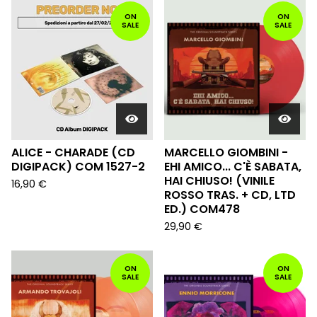
ON
ON
SALE
SALE
ALICE - CHARADE (CD
MARCELLO GIOMBINI -
DIGIPACK) COM 1527-2
EHI AMICO... C'È SABATA,
HAI CHIUSO! (VINILE
16,90
€
ROSSO TRAS. + CD, LTD
ED.) COM478
29,90
€
ON
ON
SALE
SALE