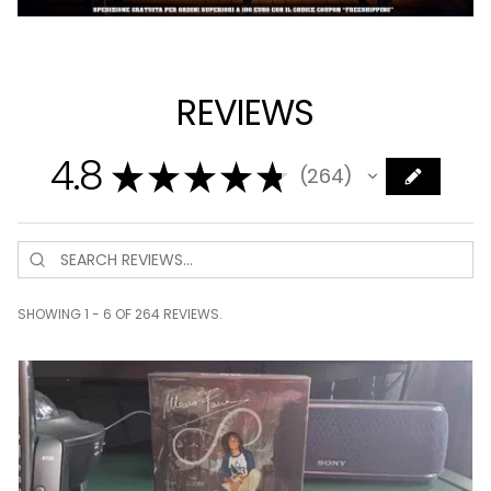
REVIEWS
4.8
★
★
★
★
★
264
264
SHOWING 1 - 6 OF 264 REVIEWS.