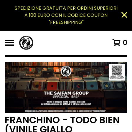
SPEDIZIONE GRATUITA PER ORDINI SUPERIORI
A 100 EURO CON IL CODICE COUPON
"FREESHIPPING"
0
FRANCHINO - TODO BIEN
(VINILE GIALLO