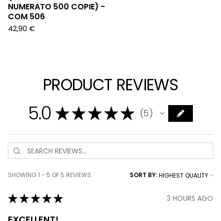
NUMERATO 500 COPIE) -
COM 506
42,90
€
PRODUCT REVIEWS
5.0
★
★
★
★
★
5
5
SHOWING 1 - 5 OF 5 REVIEWS.
SORT BY:
★
★
★
★
★
3 HOURS AGO
EXCELLENT!