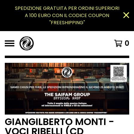
SPEDIZIONE GRATUITA PER ORDINI SUPERIORI
A 100 EURO CON IL CODICE COUPON
"FREESHIPPING"
0
GIANGILBERTO MONTI -
VOCI RIBELLI (CD