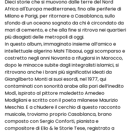
Dieci storie che si muovono dalle terre del Nord
Africa all'Europa mediterranea, fino alle periferie di
Milano e Parigi, per ritornare a Casablanca, sullo
sfondo di un oceano sognato da chi è circondato da
mari di cemento, e che alla fine si ritrova nei quartieri
più disagiati delle metropoli di oggi.
In questo album, immaginato insieme all’amico e
intellettuale algerino Mahi Tibaoui, oggi scomparso e
costretto negli anni Novanta a rifugiarsi in Marocco,
dopo le minacce subite dagli integralisti islamici, si
ritrovano anche i brani più significativi ideati da
Giangilberto Monti ai suoi esordi, nel 1977, qui
contaminati con sonorità arabe alla pari dell’inedito
Modì, ispirato al pittore maledetto Amedeo
Modigliani e scritto con il poeta milanese Maurizio
Meschia. E a chiudere il cerchio di questo racconto
musicale, troviamo proprio Casablanca, brano
composto con Sergio Conforti, pianista e
compositore di Elio & le Storie Tese, registrato a