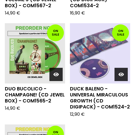
BOX) - COM1567-2
COM1534-2
14,90
€
16,90
€
ON
ON
SALE
SALE
DUO BUCOLICO -
DUCK BALENO -
CHAMPAGNE! (CD JEWEL
UNIVERSAL MIRACULOUS
BOX) - COM1565-2
GROWTH (CD
DIGIPACK) - COM1524-2
14,90
€
12,90
€
ON