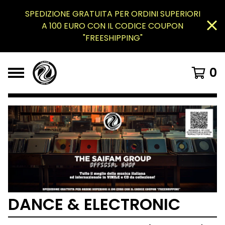
SPEDIZIONE GRATUITA PER ORDINI SUPERIORI
A 100 EURO CON IL CODICE COUPON
"FREESHIPPING"
0
DANCE & ELECTRONIC