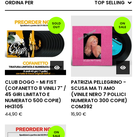
ORDINA PER
TOP SELLING
SOLD
ON
OUT
SALE
CLUB DOGO - MI FIST
PATRIZIA PELLEGRINO -
(COFANETTO 8 VINILI 7" /
SCUSA MA TI AMO
45 GIRI LIMITATO E
(VINILE NERO 7 POLLICI
NUMERATO 500 COPIE)
NUMERATO 300 COPIE)
HH3105
COM392
44,90
€
16,90
€
ON
SALE