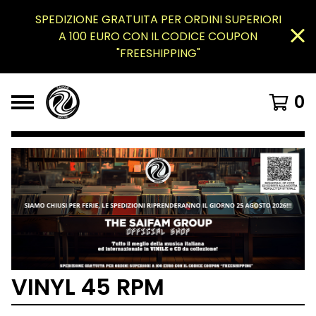
SPEDIZIONE GRATUITA PER ORDINI SUPERIORI
A 100 EURO CON IL CODICE COUPON
"FREESHIPPING"
0
VINYL 45 RPM