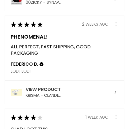
00ZICKY - SYNAP...
★
★
★
★
★
2 WEEKS AGO
PHENOMENAL!
ALL PERFECT, FAST SHIPPING, GOOD
PACKAGING
FEDERICO B.
LODI, LODI
VIEW PRODUCT
KRISMA - CLANDE...
★
★
★
★
★
1 WEEK AGO