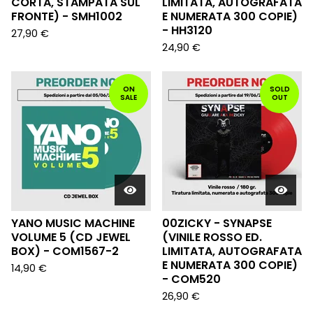
CORTA, STAMPATA SUL
LIMITATA, AUTOGRAFATA
FRONTE) - SMH1002
E NUMERATA 300 COPIE)
- HH3120
27,90
€
24,90
€
ON
SOLD
SALE
OUT
YANO MUSIC MACHINE
00ZICKY - SYNAPSE
VOLUME 5 (CD JEWEL
(VINILE ROSSO ED.
BOX) - COM1567-2
LIMITATA, AUTOGRAFATA
E NUMERATA 300 COPIE)
14,90
€
- COM520
26,90
€