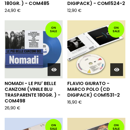
180GR. ) - COM485
DIGIPACK) - COM1524-2
24,90
€
12,90
€
ON
ON
SALE
SALE
NOMADI - LE PIU' BELLE
FLAVIO GIURATO -
CANZONI (VINILE BLU
MARCO POLO (CD
TRASPARENTE 180GR. ) -
DIGIPACK) COM1531-2
COM498
16,90
€
26,90
€
ON
ON
SALE
SALE