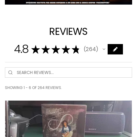
REVIEWS
4.8
★
★
★
★
★
264
264
SHOWING 1 - 6 OF 264 REVIEWS.