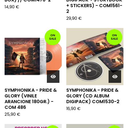
+ STICKERS) - COM1561-
14,90
€
2
29,90
€
ON
ON
SALE
SALE
SYMPHONIKA - PRIDE &
SYMPHONIKA - PRIDE &
GLORY (VINILE
GLORY (CD ALBUM
ARANCIONE 180GR.) -
DIGIPACK) COM1530-2
COM 486
16,90
€
25,90
€