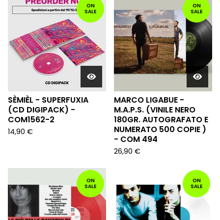
ON
ON
SALE
SALE
SÈMIÈL - SUPERFUXIA
MARCO LIGABUE -
(CD DIGIPACK) -
M.A.P.S. (VINILE NERO
COM1562-2
180GR. AUTOGRAFATO E
NUMERATO 500 COPIE )
14,90
€
- COM 494
26,90
€
ON
ON
SALE
SALE