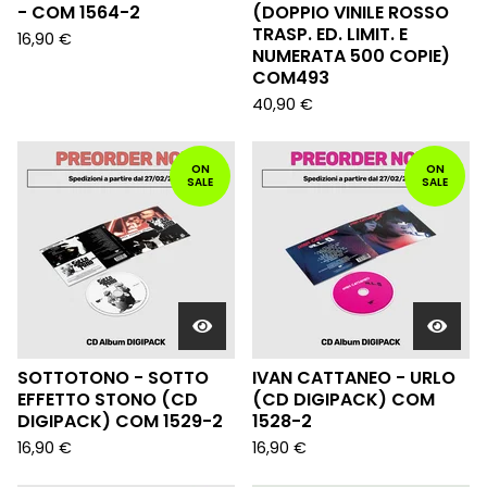
- COM 1564-2
(DOPPIO VINILE ROSSO
TRASP. ED. LIMIT. E
16,90
€
NUMERATA 500 COPIE)
COM493
40,90
€
ON
ON
SALE
SALE
SOTTOTONO - SOTTO
IVAN CATTANEO - URLO
EFFETTO STONO (CD
(CD DIGIPACK) COM
DIGIPACK) COM 1529-2
1528-2
16,90
€
16,90
€