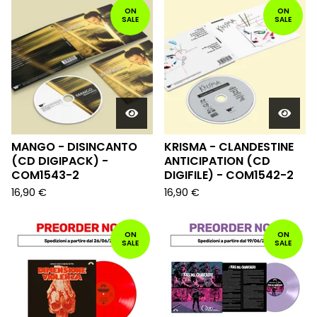
ON
ON
SALE
SALE
MANGO - DISINCANTO
KRISMA - CLANDESTINE
(CD DIGIPACK) -
ANTICIPATION (CD
COM1543-2
DIGIFILE) - COM1542-2
16,90
€
16,90
€
ON
ON
SALE
SALE