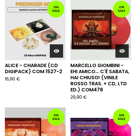
ON
ON
SALE
SALE
ALICE - CHARADE (CD
MARCELLO GIOMBINI -
DIGIPACK) COM 1527-2
EHI AMICO... C'È SABATA,
HAI CHIUSO! (VINILE
16,90
€
ROSSO TRAS. + CD, LTD
ED.) COM478
29,90
€
ON
ON
SALE
SALE