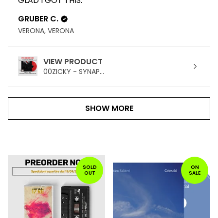
GLAD I GOT THIS.
GRUBER C.
VERONA, VERONA
VIEW PRODUCT
00ZICKY - SYNAP...
SHOW MORE
PRODOTTI
IN
SOLD
ON
OUT
SALE
PRIMO
PIANO