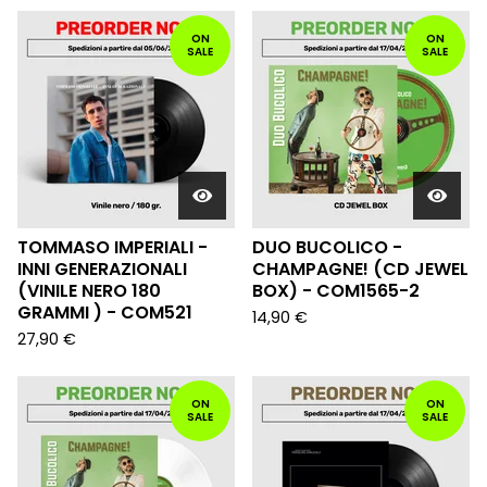
ON
ON
SALE
SALE
TOMMASO IMPERIALI -
DUO BUCOLICO -
INNI GENERAZIONALI
CHAMPAGNE! (CD JEWEL
(VINILE NERO 180
BOX) - COM1565-2
GRAMMI ) - COM521
14,90
€
27,90
€
ON
ON
SALE
SALE