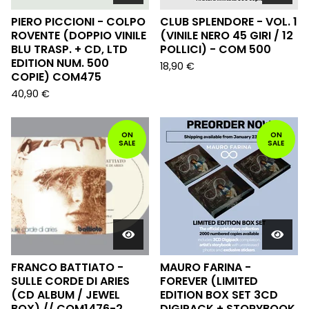
PIERO PICCIONI - COLPO
CLUB SPLENDORE - VOL. 1
ROVENTE (DOPPIO VINILE
(VINILE NERO 45 GIRI / 12
BLU TRASP. + CD, LTD
POLLICI) - COM 500
EDITION NUM. 500
18,90
€
COPIE) COM475
40,90
€
ON
ON
SALE
SALE
FRANCO BATTIATO -
MAURO FARINA -
SULLE CORDE DI ARIES
FOREVER (LIMITED
(CD ALBUM / JEWEL
EDITION BOX SET 3CD
BOX) // COM1476-2
DIGIPACK + STORYBOOK