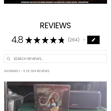
REVIEWS
4.8
★
★
★
★
★
264
264
SHOWING 1 - 6 OF 264 REVIEWS.