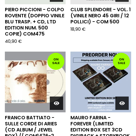
PIERO PICCIONI - COLPO
CLUB SPLENDORE - VOL. 1
ROVENTE (DOPPIO VINILE
(VINILE NERO 45 GIRI / 12
BLU TRASP. + CD, LTD
POLLICI) - COM 500
EDITION NUM. 500
18,90
€
COPIE) COM475
40,90
€
ON
ON
SALE
SALE
FRANCO BATTIATO -
MAURO FARINA -
SULLE CORDE DI ARIES
FOREVER (LIMITED
(CD ALBUM / JEWEL
EDITION BOX SET 3CD
BOX) // COM1476-2
DIGIPACK + STORYBOOK