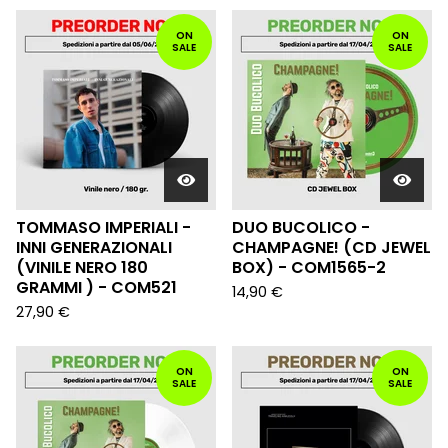
ON
ON
SALE
SALE
TOMMASO IMPERIALI -
DUO BUCOLICO -
INNI GENERAZIONALI
CHAMPAGNE! (CD JEWEL
(VINILE NERO 180
BOX) - COM1565-2
GRAMMI ) - COM521
14,90
€
27,90
€
ON
ON
SALE
SALE