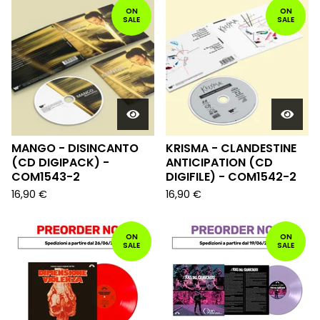
ON
ON
SALE
SALE
MANGO - DISINCANTO
KRISMA - CLANDESTINE
(CD DIGIPACK) -
ANTICIPATION (CD
COM1543-2
DIGIFILE) - COM1542-2
16,90
€
16,90
€
ON
ON
SALE
SALE