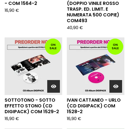
- COM 1564-2
(DOPPIO VINILE ROSSO
TRASP. ED. LIMIT. E
16,90
€
NUMERATA 500 COPIE)
COM493
40,90
€
ON
ON
SALE
SALE
SOTTOTONO - SOTTO
IVAN CATTANEO - URLO
EFFETTO STONO (CD
(CD DIGIPACK) COM
DIGIPACK) COM 1529-2
1528-2
16,90
€
16,90
€