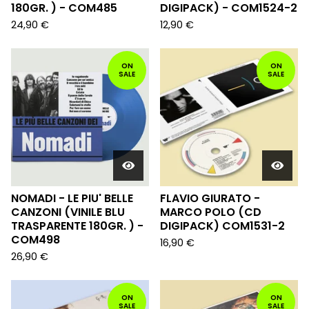
180GR. ) - COM485
DIGIPACK) - COM1524-2
24,90
€
12,90
€
ON
ON
SALE
SALE
NOMADI - LE PIU' BELLE
FLAVIO GIURATO -
CANZONI (VINILE BLU
MARCO POLO (CD
TRASPARENTE 180GR. ) -
DIGIPACK) COM1531-2
COM498
16,90
€
26,90
€
ON
ON
SALE
SALE