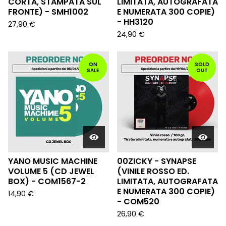
CORTA, STAMPATA SUL
LIMITATA, AUTOGRAFATA
FRONTE) - SMH1002
E NUMERATA 300 COPIE)
- HH3120
27,90
€
24,90
€
ON
SOLD
SALE
OUT
YANO MUSIC MACHINE
00ZICKY - SYNAPSE
VOLUME 5 (CD JEWEL
(VINILE ROSSO ED.
BOX) - COM1567-2
LIMITATA, AUTOGRAFATA
E NUMERATA 300 COPIE)
14,90
€
- COM520
26,90
€