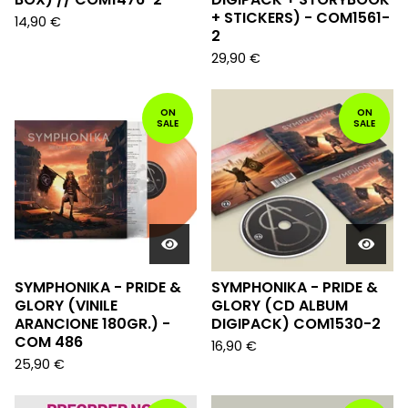
+ STICKERS) - COM1561-
14,90
€
2
29,90
€
ON
ON
SALE
SALE
SYMPHONIKA - PRIDE &
SYMPHONIKA - PRIDE &
GLORY (VINILE
GLORY (CD ALBUM
ARANCIONE 180GR.) -
DIGIPACK) COM1530-2
COM 486
16,90
€
25,90
€