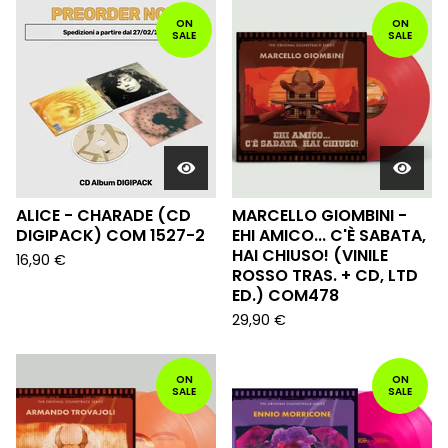
ON
ON
SALE
SALE
ALICE - CHARADE (CD
MARCELLO GIOMBINI -
DIGIPACK) COM 1527-2
EHI AMICO... C'È SABATA,
HAI CHIUSO! (VINILE
16,90
€
ROSSO TRAS. + CD, LTD
ED.) COM478
29,90
€
ON
ON
SALE
SALE