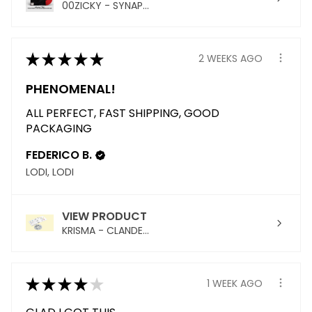
00ZICKY - SYNAP...
★
★
★
★
★
2 WEEKS AGO
PHENOMENAL!
ALL PERFECT, FAST SHIPPING, GOOD
PACKAGING
FEDERICO B.
LODI, LODI
VIEW PRODUCT
KRISMA - CLANDE...
★
★
★
★
★
1 WEEK AGO