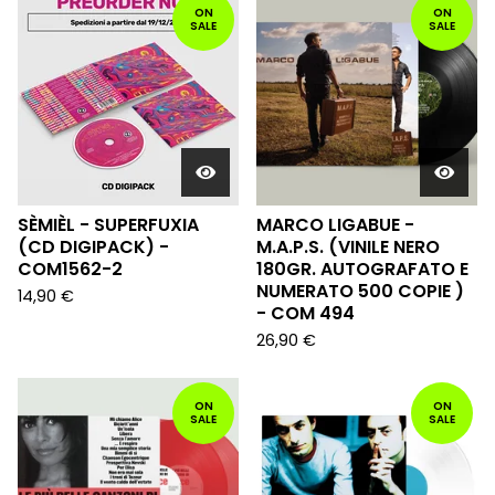
ON
ON
SALE
SALE
SÈMIÈL - SUPERFUXIA
MARCO LIGABUE -
(CD DIGIPACK) -
M.A.P.S. (VINILE NERO
COM1562-2
180GR. AUTOGRAFATO E
NUMERATO 500 COPIE )
14,90
€
- COM 494
26,90
€
ON
ON
SALE
SALE