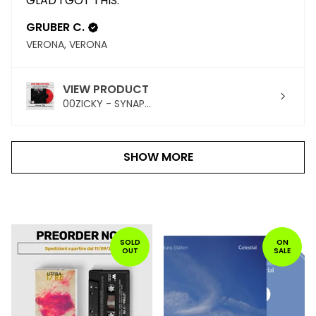
GLAD I GOT THIS.
GRUBER C.
VERONA, VERONA
VIEW PRODUCT
00ZICKY - SYNAP...
SHOW MORE
PRODOTTI
IN
SOLD
ON
OUT
SALE
PRIMO
PIANO