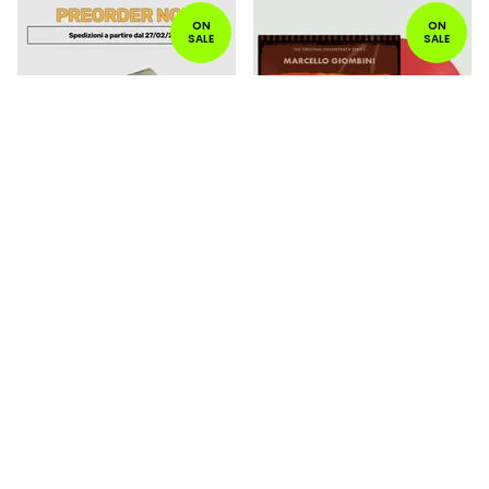
ON
ON
SALE
SALE
ALICE - CHARADE (CD
MARCELLO GIOMBINI -
DIGIPACK) COM 1527-2
EHI AMICO... C'È SABATA,
HAI CHIUSO! (VINILE
16,90
€
ROSSO TRAS. + CD, LTD
ED.) COM478
29,90
€
ON
ON
SALE
SALE