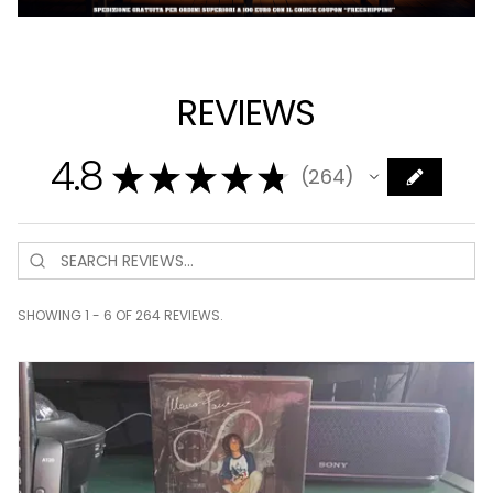
REVIEWS
4.8
★
★
★
★
★
264
264
SHOWING 1 - 6 OF 264 REVIEWS.