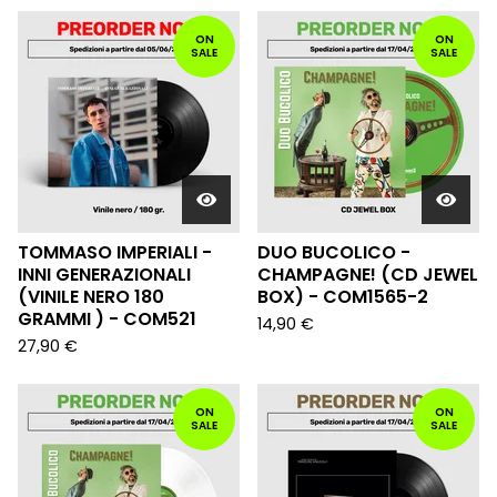
ON
ON
SALE
SALE
TOMMASO IMPERIALI -
DUO BUCOLICO -
INNI GENERAZIONALI
CHAMPAGNE! (CD JEWEL
(VINILE NERO 180
BOX) - COM1565-2
GRAMMI ) - COM521
14,90
€
27,90
€
ON
ON
SALE
SALE