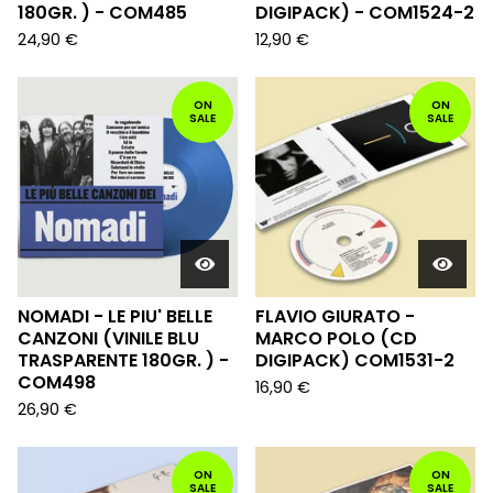
180GR. ) - COM485
DIGIPACK) - COM1524-2
24,90
€
12,90
€
ON
ON
SALE
SALE
NOMADI - LE PIU' BELLE
FLAVIO GIURATO -
CANZONI (VINILE BLU
MARCO POLO (CD
TRASPARENTE 180GR. ) -
DIGIPACK) COM1531-2
COM498
16,90
€
26,90
€
ON
ON
SALE
SALE