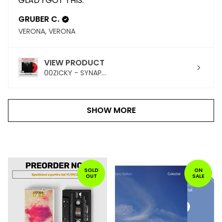
GLAD I GOT THIS.
GRUBER C.
VERONA, VERONA
VIEW PRODUCT
00ZICKY - SYNAP...
SHOW MORE
PRODOTTI
IN
SOLD
ON
OUT
SALE
PRIMO
PIANO