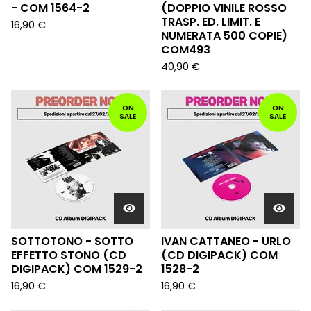
- COM 1564-2
(DOPPIO VINILE ROSSO
TRASP. ED. LIMIT. E
16,90
€
NUMERATA 500 COPIE)
COM493
40,90
€
ON
ON
SALE
SALE
SOTTOTONO - SOTTO
IVAN CATTANEO - URLO
EFFETTO STONO (CD
(CD DIGIPACK) COM
DIGIPACK) COM 1529-2
1528-2
16,90
€
16,90
€