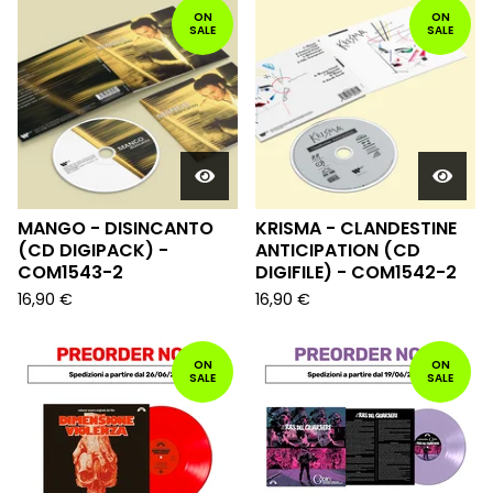
ON
ON
SALE
SALE
MANGO - DISINCANTO
KRISMA - CLANDESTINE
(CD DIGIPACK) -
ANTICIPATION (CD
COM1543-2
DIGIFILE) - COM1542-2
16,90
€
16,90
€
ON
ON
SALE
SALE