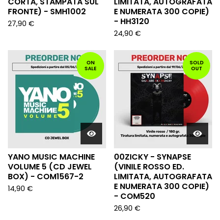
CORTA, STAMPATA SUL
LIMITATA, AUTOGRAFATA
FRONTE) - SMH1002
E NUMERATA 300 COPIE)
- HH3120
27,90
€
24,90
€
ON
SOLD
SALE
OUT
YANO MUSIC MACHINE
00ZICKY - SYNAPSE
VOLUME 5 (CD JEWEL
(VINILE ROSSO ED.
BOX) - COM1567-2
LIMITATA, AUTOGRAFATA
E NUMERATA 300 COPIE)
14,90
€
- COM520
26,90
€