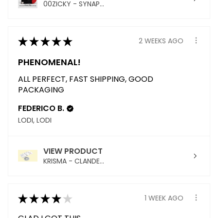
00ZICKY - SYNAP...
★
★
★
★
★
2 WEEKS AGO
PHENOMENAL!
ALL PERFECT, FAST SHIPPING, GOOD
PACKAGING
FEDERICO B.
LODI, LODI
VIEW PRODUCT
KRISMA - CLANDE...
★
★
★
★
★
1 WEEK AGO