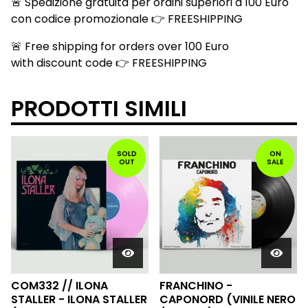
🚨 Spedizione gratuita per ordini superiori a 100 Euro
con codice promozionale 👉 FREESHIPPING
🚨 Free shipping for orders over 100 Euro
with discount code 👉 FREESHIPPING
PRODOTTI SIMILI
SOLD
ON
OUT
SALE
COM332 // ILONA
FRANCHINO -
STALLER - ILONA STALLER
CAPONORD (VINILE NERO