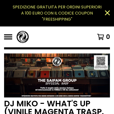
SPEDIZIONE GRATUITA PER ORDINI SUPERIORI
A 100 EURO CON IL CODICE COUPON
"FREESHIPPING"
0
DJ MIKO - WHAT'S UP
(VINILE MAGENTA TRASP.