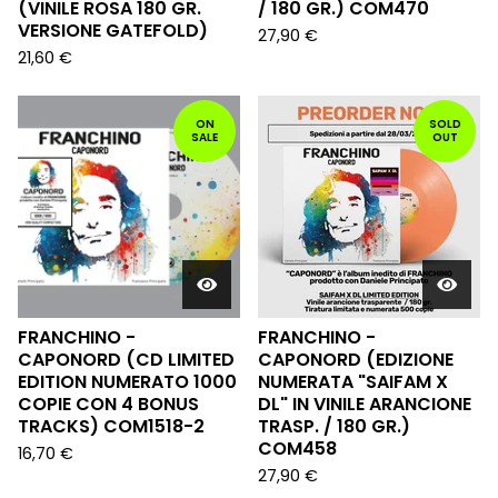
(VINILE ROSA 180 GR.
/ 180 GR.) COM470
VERSIONE GATEFOLD)
27,90
€
21,60
€
ON
SOLD
SALE
OUT
FRANCHINO -
FRANCHINO -
CAPONORD (CD LIMITED
CAPONORD (EDIZIONE
EDITION NUMERATO 1000
NUMERATA "SAIFAM X
COPIE CON 4 BONUS
DL" IN VINILE ARANCIONE
TRACKS) COM1518-2
TRASP. / 180 GR.)
COM458
16,70
€
27,90
€