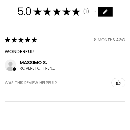
5.0
★
★
★
★
★
1
1
★
★
★
★
★
8 MONTHS AGO
WONDERFUL!
MASSIMO S.
ROVERETO, TRENTINO
WAS THIS REVIEW HELPFUL?