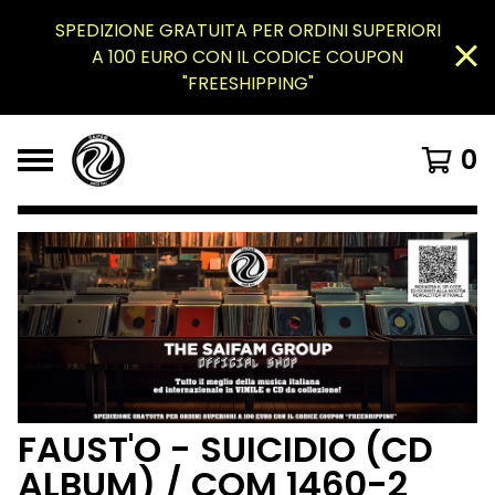
SPEDIZIONE GRATUITA PER ORDINI SUPERIORI
A 100 EURO CON IL CODICE COUPON
"FREESHIPPING"
0
FAUST'O - SUICIDIO (CD
ALBUM) / COM 1460-2