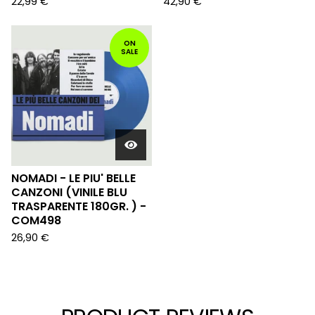
22,99
€
42,90
€
ON
SALE
NOMADI - LE PIU' BELLE
CANZONI (VINILE BLU
TRASPARENTE 180GR. ) -
COM498
26,90
€