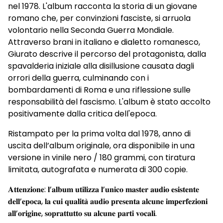
nel 1978. L'album racconta la storia di un giovane
romano che, per convinzioni fasciste, si arruola
volontario nella Seconda Guerra Mondiale.
Attraverso brani in italiano e dialetto romanesco,
Giurato descrive il percorso del protagonista, dalla
spavalderia iniziale alla disillusione causata dagli
orrori della guerra, culminando con i
bombardamenti di Roma e una riflessione sulle
responsabilità del fascismo. L'album è stato accolto
positivamente dalla critica dell'epoca.
Ristampato per la prima volta dal 1978, anno di
uscita dell’album originale, ora disponibile in una
versione in vinile nero / 180 grammi, con tiratura
limitata, autografata e numerata di 300 copie.
𝐀𝐭𝐭𝐞𝐧𝐳𝐢𝐨𝐧𝐞: 𝐥’𝐚𝐥𝐛𝐮𝐦 𝐮𝐭𝐢𝐥𝐢𝐳𝐳𝐚 𝐥’𝐮𝐧𝐢𝐜𝐨 𝐦𝐚𝐬𝐭𝐞𝐫 𝐚𝐮𝐝𝐢𝐨 𝐞𝐬𝐢𝐬𝐭𝐞𝐧𝐭𝐞
𝐝𝐞𝐥𝐥’𝐞𝐩𝐨𝐜𝐚, 𝐥𝐚 𝐜𝐮𝐢 𝐪𝐮𝐚𝐥𝐢𝐭𝐚̀ 𝐚𝐮𝐝𝐢𝐨 𝐩𝐫𝐞𝐬𝐞𝐧𝐭𝐚 𝐚𝐥𝐜𝐮𝐧𝐞 𝐢𝐦𝐩𝐞𝐫𝐟𝐞𝐳𝐢𝐨𝐧𝐢
𝐚𝐥𝐥’𝐨𝐫𝐢𝐠𝐢𝐧𝐞, 𝐬𝐨𝐩𝐫𝐚𝐭𝐭𝐮𝐭𝐭𝐨 𝐬𝐮 𝐚𝐥𝐜𝐮𝐧𝐞 𝐩𝐚𝐫𝐭𝐢 𝐯𝐨𝐜𝐚𝐥𝐢.