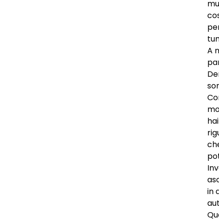
mus
cos
pe
tu
A m
par
De
son
Co
mo
hai
rig
che
po
Inv
asc
in 
aut
Que