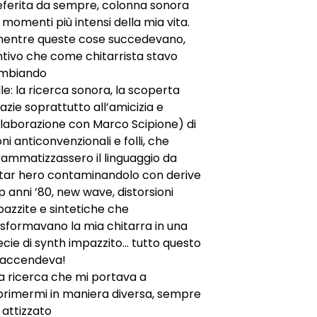
eferita da sempre, colonna sonora
 momenti più intensi della mia vita.
mentre queste cose succedevano,
ntivo che come chitarrista stavo
mbiando
le: la ricerca sonora, la scoperta
azie soprattutto all’amicizia e
llaborazione con Marco Scipione) di
ni anticonvenzionali e folli, che
rammatizzassero il linguaggio da
itar hero contaminandolo con derive
 anni ’80, new wave, distorsioni
azzite e sintetiche che
asformavano la mia chitarra in una
cie di synth impazzito… tutto questo
 accendeva!
a ricerca che mi portava a
primermi in maniera diversa, sempre
 attizzato