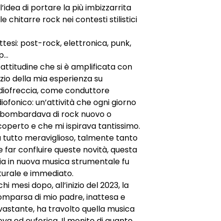
l’idea di portare la più imbizzarrita
le chitarre rock nei contesti stilistici
ttesi: post-rock, elettronica, punk,
p…
attitudine che si è amplificata con
nizio della mia esperienza su
diofreccia, come conduttore
iofonico: un’attività che ogni giorno
 bombardava di rock nuovo o
coperto e che mi ispirava tantissimo.
 tutto meraviglioso, talmente tanto
 far confluire queste novità, questa
ia in nuova musica strumentale fu
turale e immediato.
hi mesi dopo, all’inizio del 2023, la
omparsa di mio padre, inattesa e
vastante, ha travolto quella musica
va ed euforica. Il monito di quanto