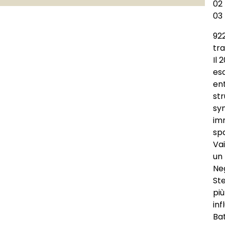
02
03 
922
tra
Il 
esa
en
st
syn
im
spa
Va
un 
Neg
Ste
pi
inf
Bat