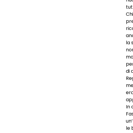
tut
Chi
pre
ric
anc
la 
non
mo
pe
di 
Reg
me
er
ap
In 
Fas
un
le 