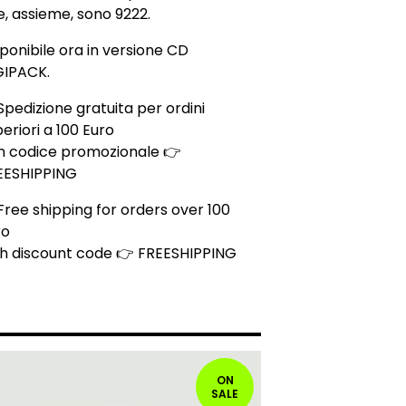
, assieme, sono 9222.
ponibile ora in versione CD
GIPACK.
Spedizione gratuita per ordini
eriori a 100 Euro
n codice promozionale 👉
EESHIPPING
Free shipping for orders over 100
ro
th discount code 👉 FREESHIPPING
ON
SALE