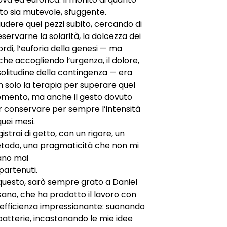
to sia mutevole, sfuggente.
udere quei pezzi subito, cercando di
servarne la solarità, la dolcezza dei
ordi, l’euforia della genesi — ma
he accogliendo l’urgenza, il dolore,
solitudine della contingenza — era
 solo la terapia per superare quel
mento, ma anche il gesto dovuto
r conservare per sempre l’intensità
quei mesi.
istrai di getto, con un rigore, un
todo, una pragmaticità che non mi
ano mai
partenuti.
questo, sarò sempre grato a Daniel
ano, che ha prodotto il lavoro con
’efficienza impressionante: suonando
batterie, incastonando le mie idee