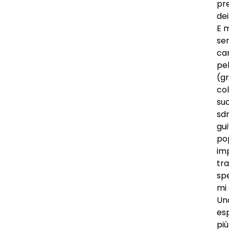
pr
dei
E 
se
ca
pel
(gr
co
suo
sd
gu
pop
imp
tr
spe
mi
Un
es
più