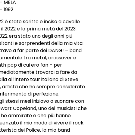
 - MELA
- 1992
2 è stato scritto e inciso a cavallo
 il 2022 e la prima metà del 2023.
2022 era stato uno degli anni più
ltanti e sorprendenti della mia vita:
travo a far parte dei DANG! – band
rumentale tra metal, crossover e
th pop di cui ero fan – per
mediatamente trovarci a fare da
lla all’intero tour italiano di Steve
i, artista che ho sempre considerato
riferimento di perfezione.
li stessi mesi iniziavo a suonare con
wart Copeland, uno dei musicisti che
ù ho ammirato e che più hanno
luenzato il mio modo di vivere il rock.
terista dei Police, la mia band