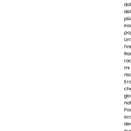
dal
del
più
ina
po
Un’
l’i
Ra
rad
mi
ris
Era
che
gio
na
Poc
sc
de
nuo