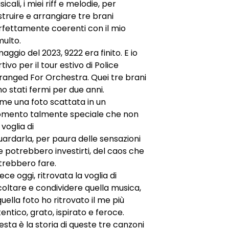
icali, i miei riff e melodie, per
truire e arrangiare tre brani
rfettamente coerenti con il mio
multo.
aggio del 2023, 9222 era finito. E io
tivo per il tour estivo di Police
ranged For Orchestra. Quei tre brani
o stati fermi per due anni.
me una foto scattata in un
mento talmente speciale che non
 voglia di
uardarla, per paura delle sensazioni
 potrebbero investirti, del caos che
trebbero fare.
ece oggi, ritrovata la voglia di
oltare e condividere quella musica,
quella foto ho ritrovato il me più
entico, grato, ispirato e feroce.
sta è la storia di queste tre canzoni