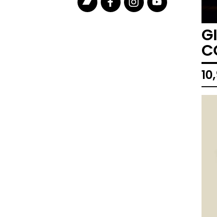
G
C
10