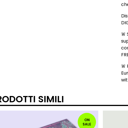
che
Dis
DI
🚨 
sup
co
FR
🚨 
Eu
wi
RODOTTI SIMILI
ON
SALE