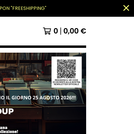
PON "FREESHIPPING"
0
0,00
€