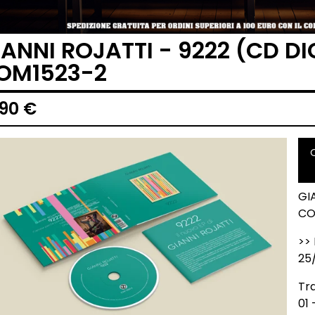
IANNI ROJATTI - 9222 (CD D
OM1523-2
,90
€
GI
CO
>> 
25
Tra
01