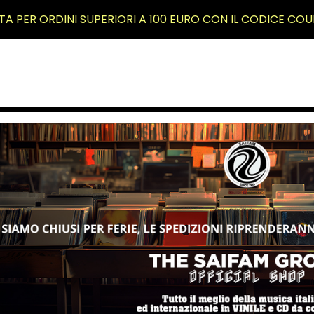
TA PER ORDINI SUPERIORI A 100 EURO CON IL CODICE COU