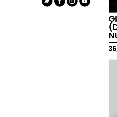
G
(
N
36