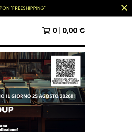
PON "FREESHIPPING"
0
0,00
€