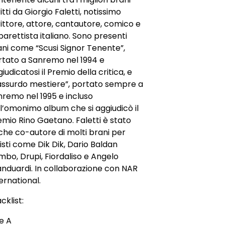
itti da Giorgio Faletti, notissimo
ittore, attore, cantautore, comico e
arettista italiano. Sono presenti
ani come “Scusi Signor Tenente”,
rtato a Sanremo nel 1994 e
iudicatosi il Premio della critica, e
’assurdo mestiere”, portato sempre a
nremo nel 1995 e incluso
l’omonimo album che si aggiudicò il
mio Rino Gaetano. Faletti è stato
che co-autore di molti brani per
isti come Dik Dik, Dario Baldan
bo, Drupi, Fiordaliso e Angelo
anduardi. In collaborazione con NAR
ernational.
cklist:
e A