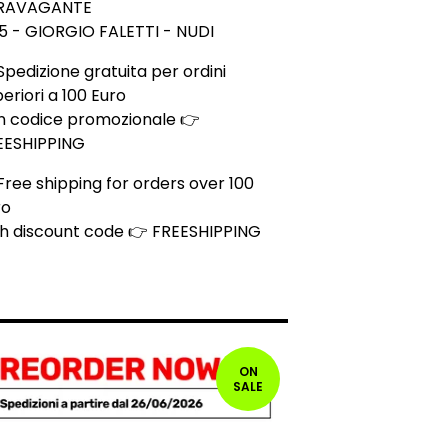
RAVAGANTE
5 - GIORGIO FALETTI - NUDI
Spedizione gratuita per ordini
eriori a 100 Euro
n codice promozionale 👉
EESHIPPING
Free shipping for orders over 100
ro
th discount code 👉 FREESHIPPING
ON
SALE