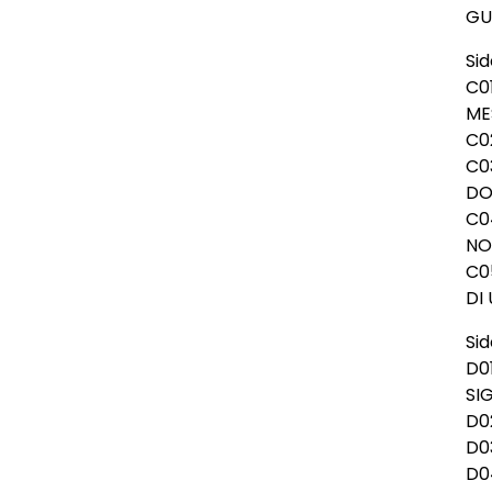
GU
Sid
C0
ME
C0
C0
DO
C0
NO
C0
DI
Sid
D0
SI
D0
D0
D0