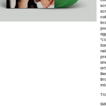
scr
scr
cab
br
po
agg
“L
Sa
nel
pre
an
art
Bem
Br
Int
Tra
Sid