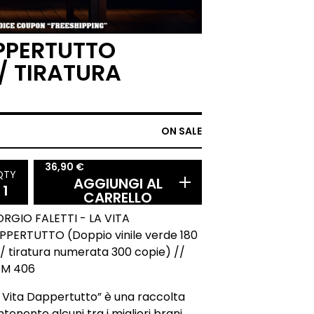
APPERTUTTO
 / TIRATURA
ON SALE
36,90
€
QTY
AGGIUNGI AL
CARRELLO
ORGIO FALETTI - LA VITA
PPERTUTTO (Doppio vinile verde 180
 / tiratura numerata 300 copie) //
M 406
 Vita Dappertutto” è una raccolta
tenente alcuni tra i migliori brani