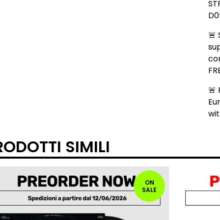
ST
D0
🚨 
sup
co
FR
🚨 
Eu
wi
RODOTTI SIMILI
ON
SALE