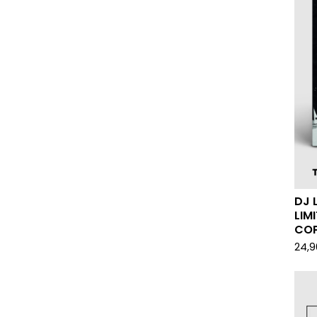
DJ 
LIM
COP
24,