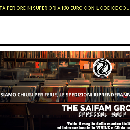
TA PER ORDINI SUPERIORI A 100 EURO CON IL CODICE COU