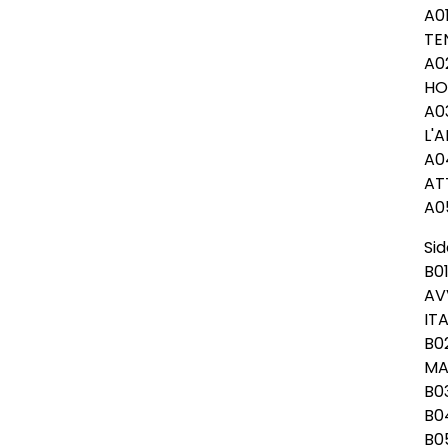
A0
TE
A0
HO
A0
L'
A0
AT
A0
Sid
B0
AV
IT
B0
M
B0
B0
B0