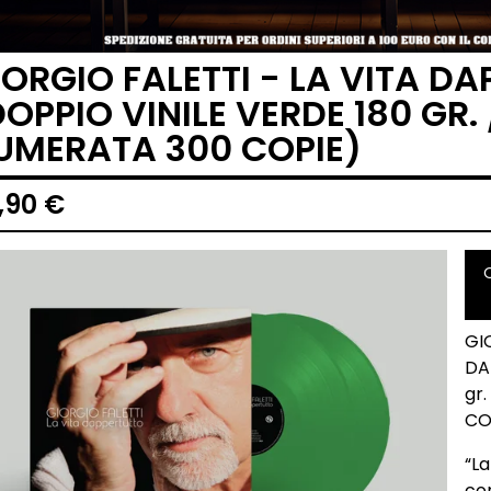
IORGIO FALETTI - LA VITA D
DOPPIO VINILE VERDE 180 GR.
UMERATA 300 COPIE)
,90
€
GI
DA
gr.
CO
“La
con