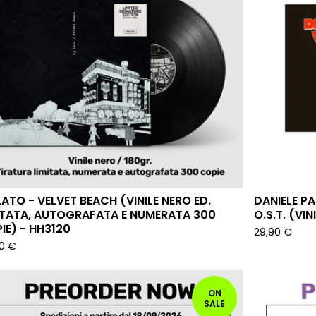
LATO - VELVET BEACH (VINILE NERO ED.
DANIELE P
ITATA, AUTOGRAFATA E NUMERATA 300
O.S.T. (VI
IE) - HH3120
29,90
€
90
€
ON
SALE