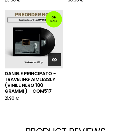
29,90
€
30,90
€
ON
SALE
DANIELE PRINCIPATO -
TRAVELING AIMLESSLY
(VINILE NERO 180
GRAMMI ) - COM517
21,90
€