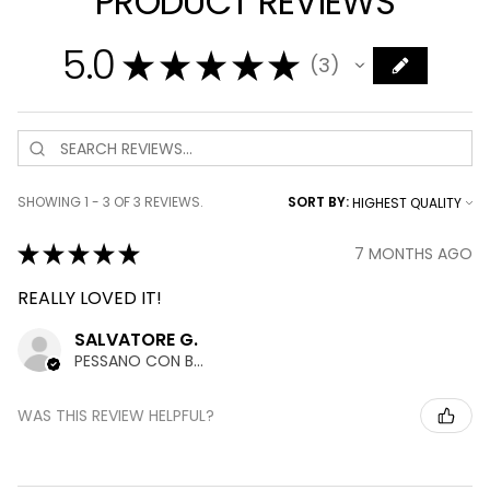
PRODUCT REVIEWS
5.0
★
★
★
★
★
3
3
SHOWING 1 - 3 OF 3 REVIEWS.
SORT BY:
★
★
★
★
★
7 MONTHS AGO
REALLY LOVED IT!
SALVATORE G.
PESSANO CON BORNAGO, MILAN
WAS THIS REVIEW HELPFUL?