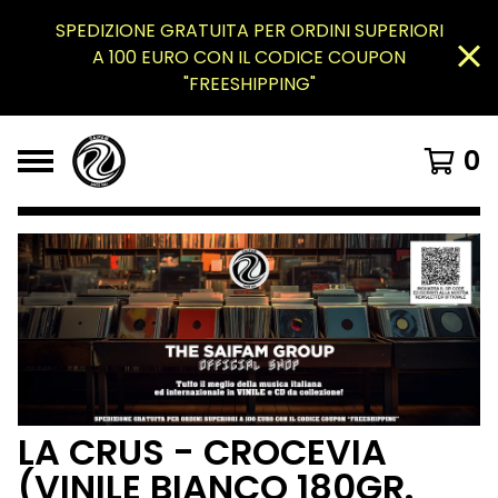
SPEDIZIONE GRATUITA PER ORDINI SUPERIORI
A 100 EURO CON IL CODICE COUPON
"FREESHIPPING"
0
LA CRUS - CROCEVIA
(VINILE BIANCO 180GR.