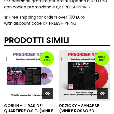
🚨 Spedizione gratuita per ordini superiori a 100 Euro
con codice promozionale 👉 FREESHIPPING
🚨 Free shipping for orders over 100 Euro
with discount code 👉 FREESHIPPING
PRODOTTI SIMILI
ON
SOLD
SALE
OUT
GOBLIN - IL RAS DEL
00ZICKY - SYNAPSE
QUARTIERE O.S.T. (VINILE
(VINILE ROSSO ED.