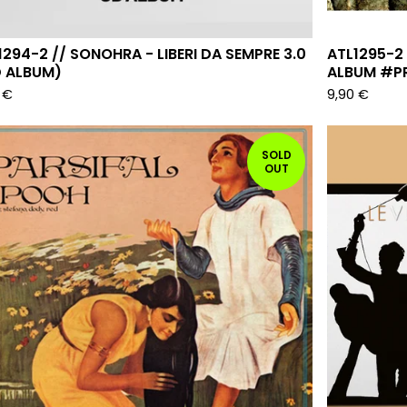
1294-2 // SONOHRA - LIBERI DA SEMPRE 3.0
ATL1295-2
 ALBUM)
ALBUM #P
0
€
9,90
€
SOLD
OUT