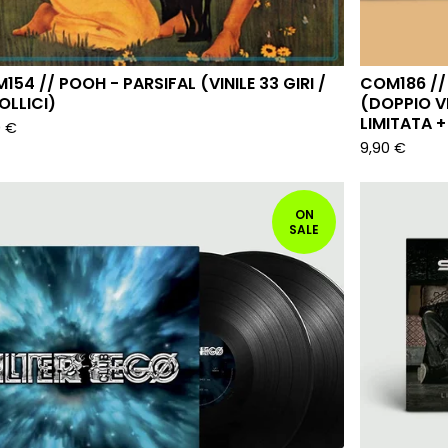
154 // POOH - PARSIFAL (VINILE 33 GIRI /
COM186 // 
OLLICI)
(DOPPIO VI
LIMITATA 
0
€
9,90
€
ON
SALE