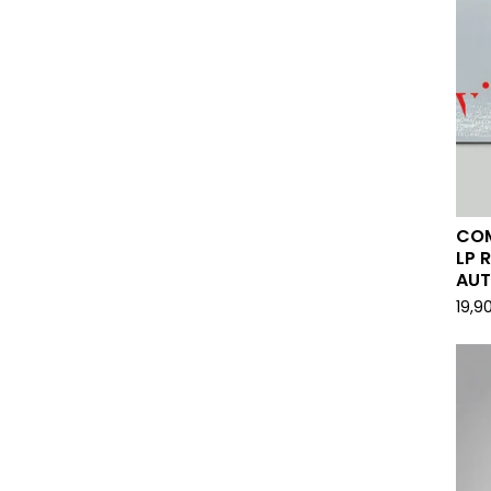
COM
LP 
AUT
19,9