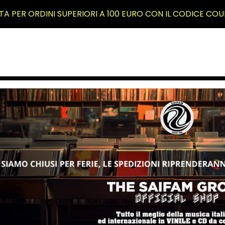
TA PER ORDINI SUPERIORI A 100 EURO CON IL CODICE COU