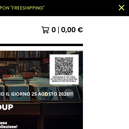
PON "FREESHIPPING"
0
0,00
€