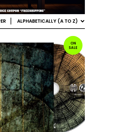
PER
ALPHABETICALLY (A TO Z)
ON
SALE