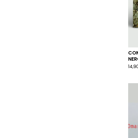
COM
NER
14,9