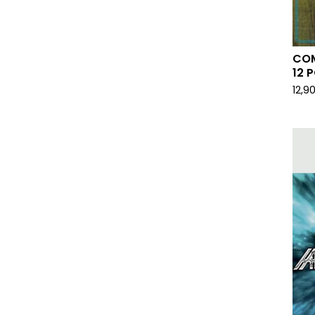
COM
12 P
12,9