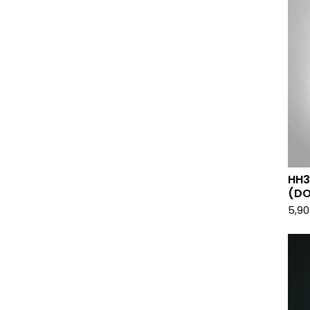
HH3
(DO
5,9