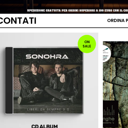
CONTATI
ORDINA 
ON
SALE