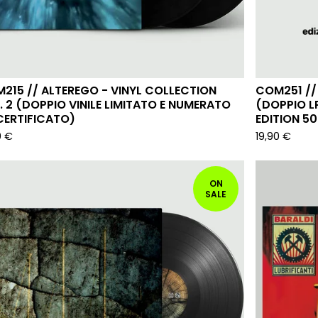
215 // ALTEREGO - VINYL COLLECTION
COM251 // 
. 2 (DOPPIO VINILE LIMITATO E NUMERATO
(DOPPIO L
CERTIFICATO)
EDITION 50
0
€
19,90
€
ON
SALE