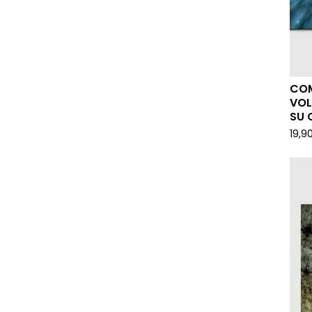
COM
VOL
SU 
19,9