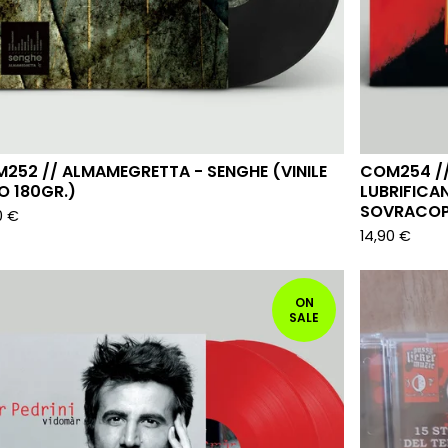
252 // ALMAMEGRETTA - SENGHE (VINILE
COM254 //
O 180GR.)
LUBRIFICAN
SOVRACOP
0
€
14,90
€
ON
SALE