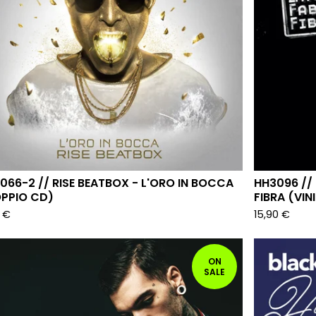
066-2 // RISE BEATBOX - L'ORO IN BOCCA
HH3096 // 
PPIO CD)
FIBRA (VIN
0
€
15,90
€
ON
SALE