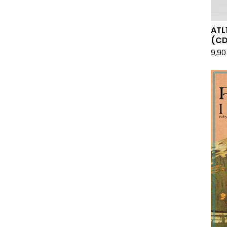
ATL
(CD
9,9